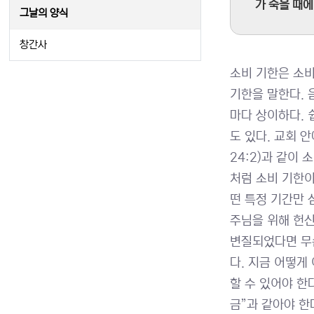
가 죽을 때에.
그날의 양식
창간사
소비 기한은 소비
기한을 말한다. 
마다 상이하다. 
도 있다. 교회 
24:2)과 같이 
처럼 소비 기한이
떤 특정 기간만 
주님을 위해 헌신
변질되었다면 무슨
다. 지금 어떻게
할 수 있어야 한
금”과 같아야 한