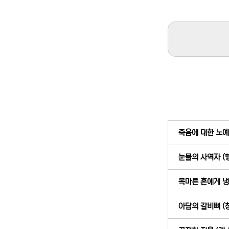
죽음에 대한 노예근
눈물의 사역자 (행
목마른 혼에게 냉수
아담의 갈비뼈 (창