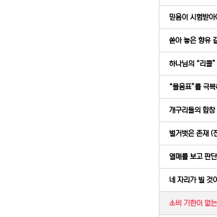
믿음이 시험받아야 
쏟아 놓은 향유 같
하나님의 “리콜” (
“물음표”를 극복하
개구리들의 합창 (
벌거벗은 존재 (전
열매를 보고 판단하
네 자리가 빌 것이
소비 기한이 없는 