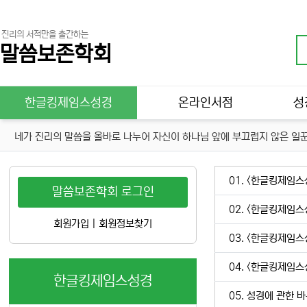
진리의 서적만을 출간하는
말씀보존학회
메인 메뉴
한글킹제임스성경
온라인서점
성
네가 진리의 말씀을 올바로 나누어 자신이 하나님 앞에 부끄럽지 않은 일꾼
01. <한글킹제임스
말씀보존학회 로그인
02. <한글킹제임스
회원가입
|
회원정보찾기
03. <한글킹제임스
04. <한글킹제임스
한글킹제임스성경
05. 성경에 관한 