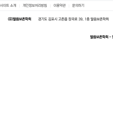
사이트 소개
개인정보처리방침
이용약관
문의하기
(유)말씀보존학회
경기도 김포시 고촌읍 장곡로 39, 1층 말씀보존학회
말씀보존학회 -