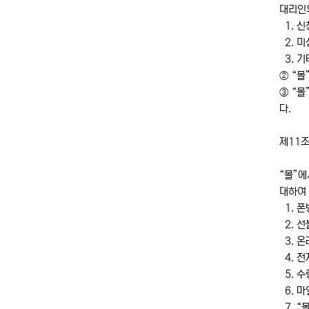
대리인
1. 신
2. 
3. 기
② “
③ “몰
다.
제11조
“몰”에
대하여 
1. 폰
2. 선
3. 
4. 전
5. 
6. 마
7. “