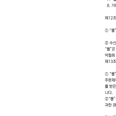
8. 기
제12조
① “
② 수
“몰”은
약철회 
제13조
① “몰
주문제작
를 받은
니다.
②“몰”
과한 경