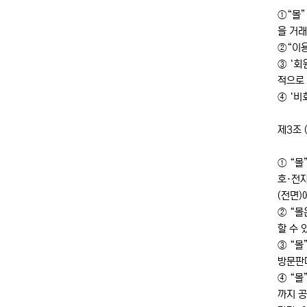
①“몰”
을 거
②“이용
③ ‘회
적으로 
④ ‘비
제3조 
① “몰
호·전
(전면)
② “
할 수 
③ “
방문판
④ “
까지 