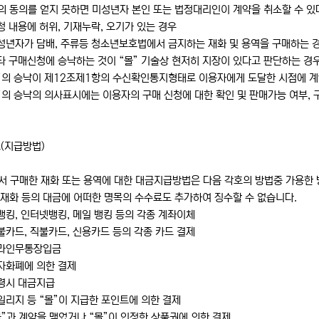
의 동의를 얻지 못하면 미성년자 본인 또는 법정대리인이 계약을 취소할 수 있
청 내용에 허위, 기재누락, 오기가 있는 경우
미성년자가 담배, 주류등 청소년보호법에서 금지하는 재화 및 용역을 구매하는 
타 구매신청에 승낙하는 것이 “몰” 기술상 현저히 지장이 있다고 판단하는 경
몰”의 승낙이 제12조제1항의 수신확인통지형태로 이용자에게 도달한 시점에 계
”의 승낙의 의사표시에는 이용자의 구매 신청에 대한 확인 및 판매가능 여부,
(지급방법)
서 구매한 재화 또는 용역에 대한 대금지급방법은 다음 각호의 방법중 가용한 방
재화 등의 대금에 어떠한 명목의 수수료도 추가하여 징수할 수 없습니다.
뱅킹, 인터넷뱅킹, 메일 뱅킹 등의 각종 계좌이체
불카드, 직불카드, 신용카드 등의 각종 카드 결제
온라인무통장입금
자화폐에 의한 결제
수령시 대금지급
일리지 등 “몰”이 지급한 포인트에 의한 결제
몰”과 계약을 맺었거나 “몰”이 인정한 상품권에 의한 결제