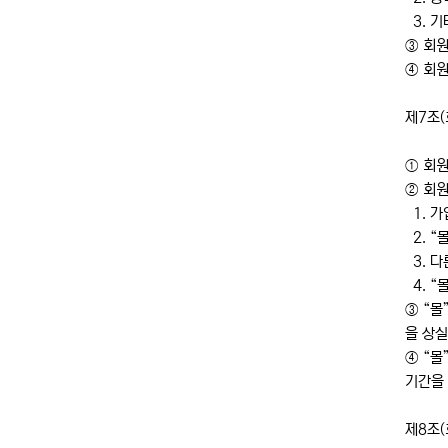
3. 기
③ 회
④ 회원
제7조(
① 회원
② 회원
1. 가
2. “
3. 다
4. “
③ “몰
을 상실
④ “몰
기간을
제8조(