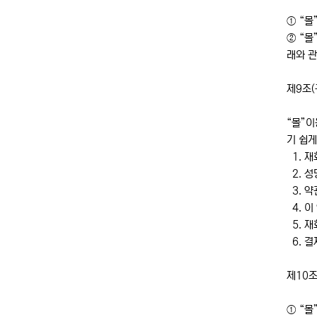
① “몰
② “몰
래와 
제9조
“몰”이
기 쉽게
1. 재
2. 성
3. 약
4. 이
5. 재
6. 
제10조
① “몰