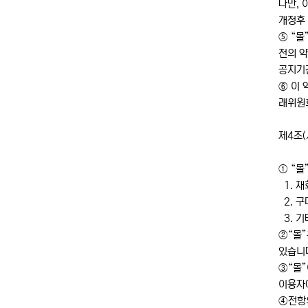
다만, 
개정후
⑤ “몰
전의 
공지기간
⑥ 이
래위원
제4조(
① “몰
1. 재
2. 구
3. 기
②“몰”
있습니다
③“몰
이용자
④전항의