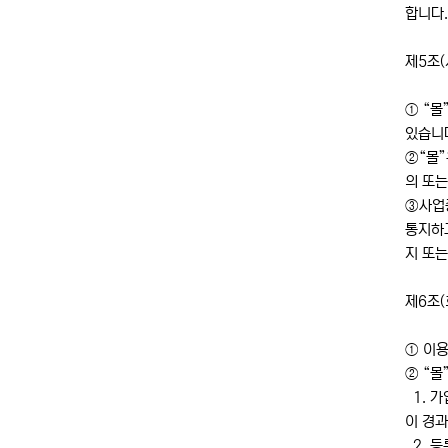
합니다.
제5조
① “몰
있습니
②“몰”
의 또
③사업종
통지하고
지 또는
제6조
① 이용
② “몰
1. 
이 경
2. 등