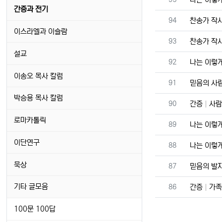
간증과 전기
번호
94
찬송가 작
이스라엘과 이슬람
번호
93
찬송가 작
설교
번호
92
나는 이렇
이송오 목사 칼럼
번호
91
믿음의 사
박승용 목사 칼럼
번호
90
간증
사람
로마카톨릭
번호
89
나는 이렇
이단연구
번호
88
나는 이렇
묵상
번호
87
믿음의 발
번호
기타 글모음
86
간증
가족
100문 100답