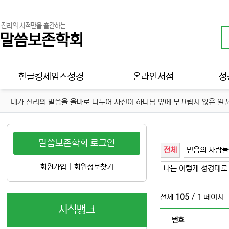
진리의 서적만을 출간하는
말씀보존학회
메인 메뉴
한글킹제임스성경
온라인서점
성
네가 진리의 말씀을 올바로 나누어 자신이 하나님 앞에 부끄럽지 않은 일꾼
말씀보존학회 로그인
전체
믿음의 사람들
회원가입
|
회원정보찾기
나는 이렇게 성경대로
전체
105
/ 1 페이지
지식뱅크
번호