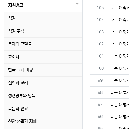
지식뱅크
번호
105
나는 이렇
성경
번호
104
나는 이렇
성경 주석
번호
103
나는 이렇
번호
문제의 구절들
102
나는 이렇
번호
101
나는 이렇
교회사
번호
100
나는 이렇
한국 교계 비평
번호
99
나는 이렇
신학과 교리
번호
98
나는 이렇
성경공부와 양육
번호
97
나는 이렇
복음과 선교
번호
96
나는 이렇
신앙 생활과 지혜
번호
95
나는 이렇