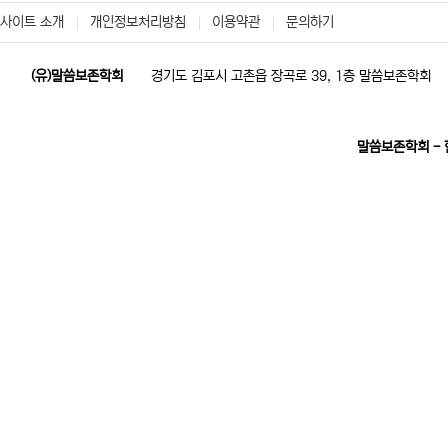
사이트 소개
개인정보처리방침
이용약관
문의하기
(유)말씀보존학회
경기도 김포시 고촌읍 장곡로 39, 1층 말씀보존학회
말씀보존학회 -