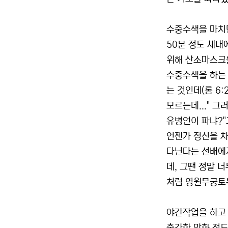
수중수색을 마치면
50분 정도 체내
위해 산소마스크를
수중수색을 하는 
는 것인데(롬 6
모르는데..." 
유병언이 파냐?"
언젠가 정신을 차
다닌다는 선배에게
데, 그땐 정말 
처럼 영원무궁토록
야간작업을 하고 