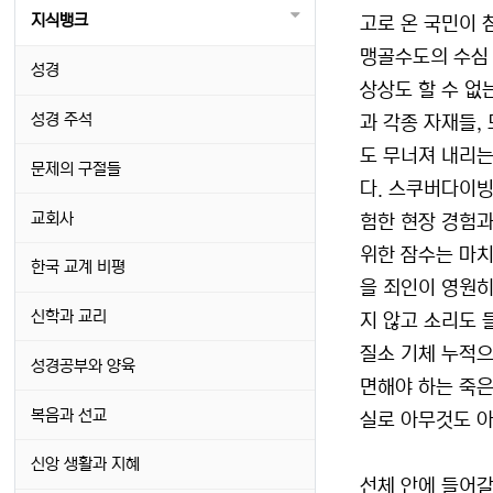
지식뱅크
고로 온 국민이 
맹골수도의 수심 
성경
상상도 할 수 없
성경 주석
과 각종 자재들,
도 무너져 내리는
문제의 구절들
다. 스쿠버다이빙
교회사
험한 현장 경험과
위한 잠수는 마치
한국 교계 비평
을 죄인이 영원히
신학과 교리
지 않고 소리도 
질소 기체 누적으
성경공부와 양육
면해야 하는 죽은
복음과 선교
실로 아무것도 아
신앙 생활과 지혜
선체 안에 들어갈