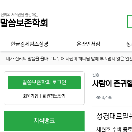
진리의 서적만을 출간하는
말씀보존학회
메인 메뉴
한글킹제임스성경
온라인서점
성
네가 진리의 말씀을 올바로 나누어 자신이 하나님 앞에 부끄럽지 않은 일꾼
분류
간증
말씀보존학회 로그인
사람이 존귀
컨텐츠 정보
회원가입
|
회원정보찾기
조회
3,496
본문
성경대로믿는
지식뱅크
세월호 수색 종료