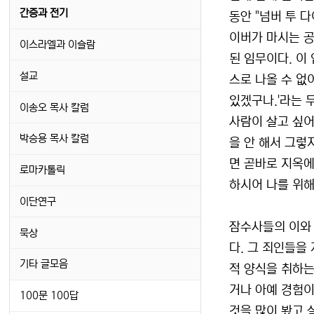
간증과 전기
동안 "넘버 투 
이버가 마시는 공
이스라엘과 이슬람
된 임무이다. 이
설교
스로 나올 수 없어
있겠구나.'라는 
이송오 목사 칼럼
사람이 살고 싶어
박승용 목사 칼럼
을 안 해서 그렇
면 곧바로 지옥에
로마카톨릭
하시어 나를 위해
이단연구
잠수사들의 이와 
묵상
다. 그 죄인들을
기타 글모음
적 양식을 취하는
거나 아예 경험이
100문 100답
것을 많이 봤고 