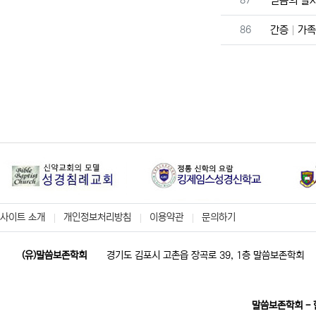
87
믿음의 발
번호
86
간증
가족
사이트 소개
개인정보처리방침
이용약관
문의하기
(유)말씀보존학회
경기도 김포시 고촌읍 장곡로 39, 1층 말씀보존학회
말씀보존학회 -