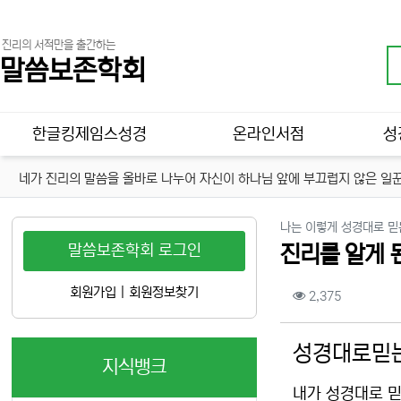
진리의 서적만을 출간하는
말씀보존학회
메인 메뉴
한글킹제임스성경
온라인서점
성
네가 진리의 말씀을 올바로 나누어 자신이 하나님 앞에 부끄럽지 않은 일꾼
나는 이렇게 성경대로 믿
말씀보존학회 로그인
진리를 알게 
컨텐츠 정보
회원가입
|
회원정보찾기
조회
2,375
본문
성경대로믿는
지식뱅크
내가 성경대로 믿