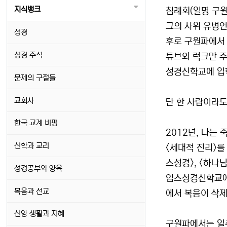
지식뱅크
침례회(일명 구원
그의 사위 유병언
성경
후로 구원파에서 
성경 주석
튜브와 럭크만 
성경신학교에 입학
문제의 구절들
교회사
단 한 사람이라도
한국 교계 비평
2012년, 나는
신학과 교리
<세대적 진리>를
스성경>, <하나
성경공부와 양육
임스성경신학교에서
복음과 선교
에서 복음이 삭제
신앙 생활과 지혜
구원파에서는 일주