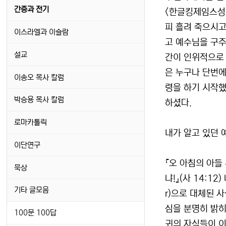
간증과 전기
<한글킹제임스성
피 흘려 죽으시고
이스라엘과 이슬람
고 예수님을 구주
설교
간이 인위적으로 
은 누구나 단번에
이송오 목사 칼럼
령을 하기 시작했
박승용 목사 칼럼
하셨다.
로마카톨릭
내가 알고 있던
이단연구
『오 아침의 아들
묵상
냐!』(사 14:1
기타 글모음
r)으로 대체된 사
심을 분명히 밝히
100문 100답
귀의 자식들이 이