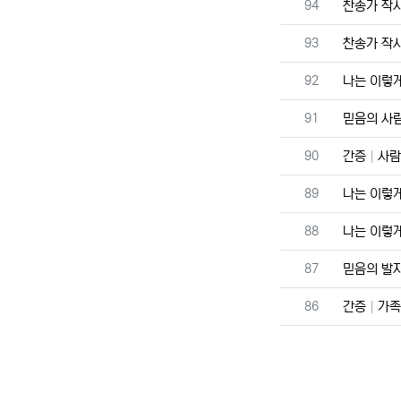
번호
94
찬송가 작
번호
93
찬송가 작
번호
92
나는 이렇
번호
91
믿음의 사
번호
90
간증
사람
번호
89
나는 이렇
번호
88
나는 이렇
번호
87
믿음의 발
번호
86
간증
가족