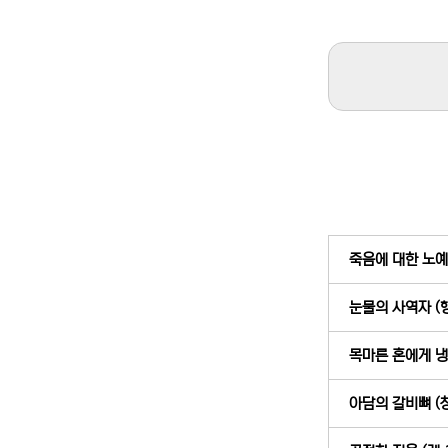
죽음에 대한 노예근
눈물의 사역자 (행
목마른 혼에게 냉수
아담의 갈비뼈 (창