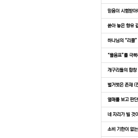
믿음이 시험받아야 
쏟아 놓은 향유 같
하나님의 “리콜” (
“물음표”를 극복하
개구리들의 합창 (
벌거벗은 존재 (전
열매를 보고 판단하
네 자리가 빌 것이
소비 기한이 없는 