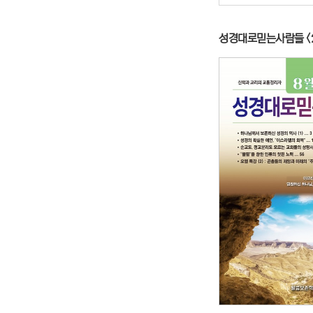
성경대로믿는사람들 <2