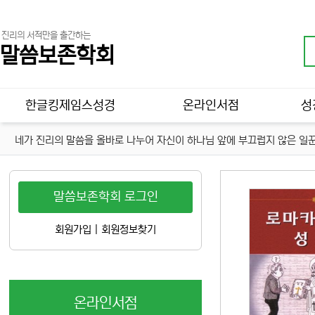
진리의 서적만을 출간하는
말씀보존학회
메인 메뉴
한글킹제임스성경
온라인서점
성
네가 진리의 말씀을 올바로 나누어 자신이 하나님 앞에 부끄럽지 않은 일꾼
말씀보존학회 로그인
회원가입
|
회원정보찾기
온라인서점