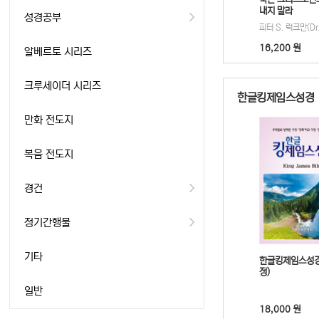
내지 말라
성경공부
16,200 원
알베르토 시리즈
크루세이더 시리즈
한글킹제임스성경
만화 전도지
복음 전도지
경건
정기간행물
기타
한글킹제임스성경
정)
일반
18,000 원