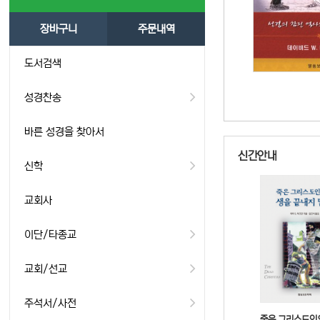
장바구니
주문내역
도서검색
성경찬송
바른 성경을 찾아서
신간안내
신학
교회사
이단/타종교
교회/선교
주석서/사전
죽은 그리스도인