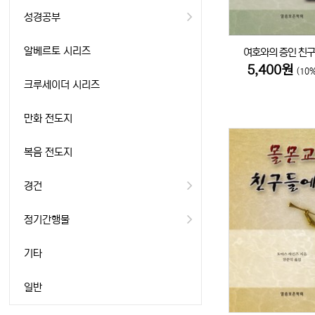
성경공부
알베르토 시리즈
여호와의 증인 친
5,400원
(10
크루세이더 시리즈
만화 전도지
복음 전도지
경건
정기간행물
기타
일반