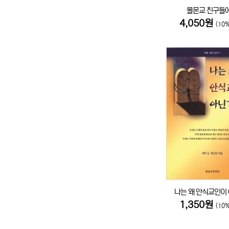
몰몬교 친구들
4,050원
(10
나는 왜 안식교인이
1,350원
(10