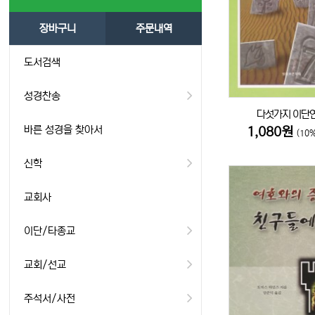
장바구니
주문내역
도서검색
성경찬송
다섯가지 이단
바른 성경을 찾아서
1,080원
(10
신학
교회사
이단/타종교
교회/선교
주석서/사전