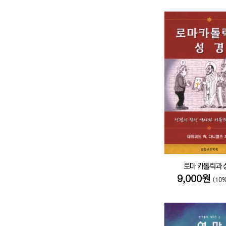
로마 카톨릭과 
9,000원
(10