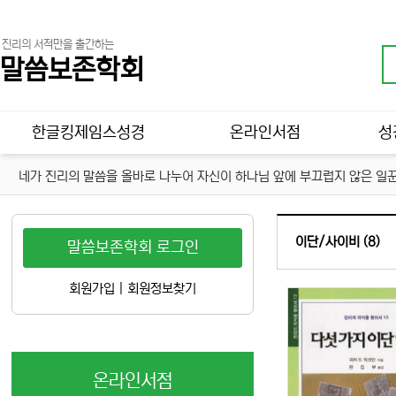
진리의 서적만을 출간하는
말씀보존학회
메인 메뉴
한글킹제임스성경
온라인서점
성
네가 진리의 말씀을 올바로 나누어 자신이 하나님 앞에 부끄럽지 않은 일꾼
이단/사이비 (8)
말씀보존학회 로그인
회원가입
|
회원정보찾기
온라인서점