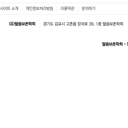
사이트 소개
개인정보처리방침
이용약관
문의하기
(유)말씀보존학회
경기도 김포시 고촌읍 장곡로 39, 1층 말씀보존학회
말씀보존학회 -