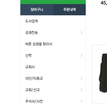
45
장바구니
주문내역
도서검색
성경찬송
바른 성경을 찾아서
신학
교회사
이단/타종교
교회/선교
주석서/사전