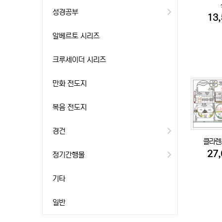
성경공부
13
알베르토 시리즈
크루세이더 시리즈
만화 전도지
복음 전도지
경건
클라렌
27
정기간행물
기타
일반