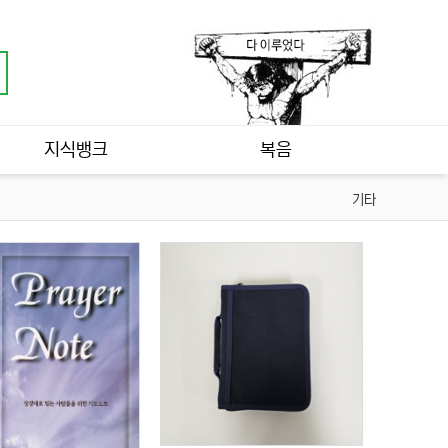
지식뱅크
복음
기타