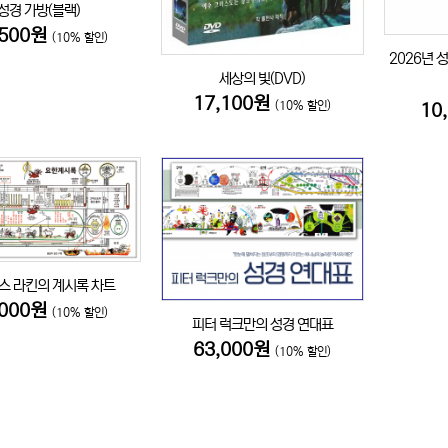
성경 가방(블랙)
,500원
(10% 할인)
2026년
세상의 빛(DVD)
17,100원
(10% 할인)
10
스 라킨의 계시록 차트
,000원
(10% 할인)
피터 럭크만의 성경 연대표
63,000원
(10% 할인)