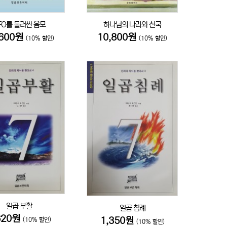
FO를 둘러싼 음모
하나님의 나라와 천국
,600원
10,800원
(10% 할인)
(10% 할인)
일곱 부활
일곱 침례
620원
1,350원
(10% 할인)
(10% 할인)