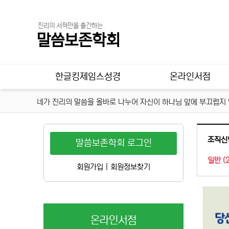
진리의 서적만을 출간하는
말씀보존학회
메인 메뉴
한글킹제임스성경
온라인서점
네가 진리의 말씀을 올바로 나누어 자신이 하나님 앞에 부끄럽지 않
조직신학
말씀보존학회 로그인
일반 (2
회원가입
|
회원정보찾기
온라인서점