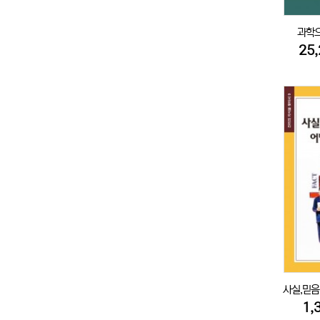
과학으
25
사실,믿음
1,