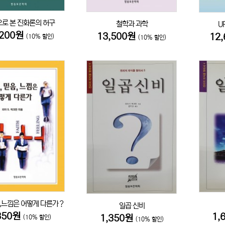
로 본 진화론의 허구
철학과 과학
U
,200원
13,500원
12
(10% 할인)
(10% 할인)
,느낌은 어떻게 다른가？
일곱 신비
350원
1,
1,350원
(10% 할인)
(10% 할인)