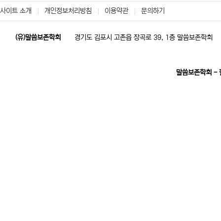
사이트 소개
개인정보처리방침
이용약관
문의하기
(유)말씀보존학회
경기도 김포시 고촌읍 장곡로 39, 1층 말씀보존학회
말씀보존학회 -