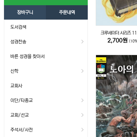
장바구니
주문내역
도서검색
크루세이더 시리즈 11
2,700원
성경찬송
(10
바른 성경을 찾아서
신학
교회사
이단/타종교
교회/선교
주석서/사전