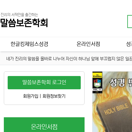
진리의 서적만을 출간하는
말씀보존학회
메인 메뉴
한글킹제임스성경
온라인서점
성
네가 진리의 말씀을 올바로 나누어 자신이 하나님 앞에 부끄럽지 않은 일꾼
말씀보존학회 로그인
회원가입
|
회원정보찾기
온라인서점