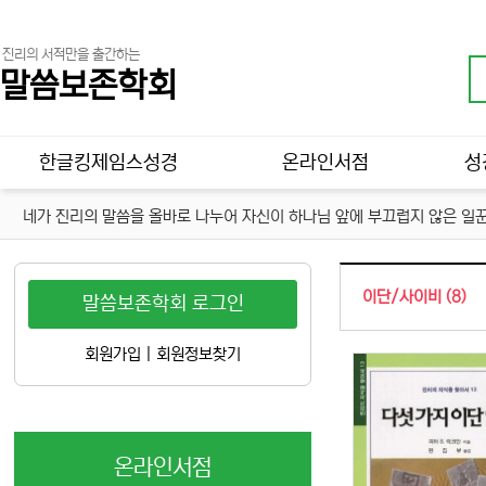
진리의 서적만을 출간하는
말씀보존학회
메인 메뉴
한글킹제임스성경
온라인서점
성
네가 진리의 말씀을 올바로 나누어 자신이 하나님 앞에 부끄럽지 않은 일꾼
이단/사이비 (8)
말씀보존학회 로그인
회원가입
|
회원정보찾기
온라인서점