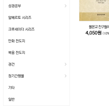
성경공부
알베르토 시리즈
몰몬교 친구들
크루세이더 시리즈
4,050원
(10
만화 전도지
복음 전도지
경건
정기간행물
기타
일반