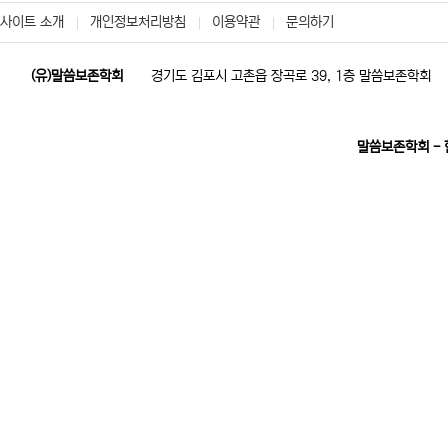
사이트 소개
개인정보처리방침
이용약관
문의하기
(유)말씀보존학회
경기도 김포시 고촌읍 장곡로 39, 1층 말씀보존학회
말씀보존학회 -