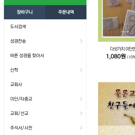
장바구니
주문내역
도서검색
성경찬송
다섯가지 이단
바른 성경을 찾아서
1,080원
(10
신학
교회사
이단/타종교
교회/선교
주석서/사전