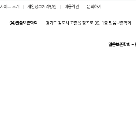
사이트 소개
개인정보처리방침
이용약관
문의하기
(유)말씀보존학회
경기도 김포시 고촌읍 장곡로 39, 1층 말씀보존학회
말씀보존학회 -