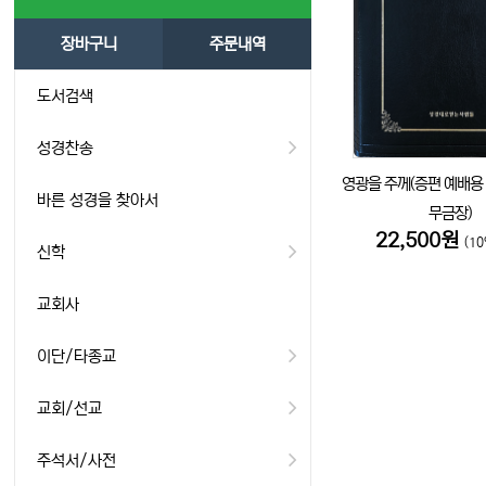
장바구니
주문내역
도서검색
성경찬송
영광을 주께(증편 예배용 
바른 성경을 찾아서
무금장)
22,500원
(1
신학
교회사
이단/타종교
교회/선교
주석서/사전