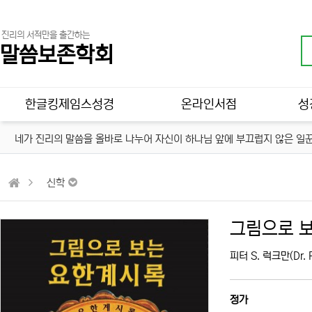
진리의 서적만을 출간하는
말씀보존학회
메인 메뉴
한글킹제임스성경
온라인서점
성
네가 진리의 말씀을 올바로 나누어 자신이 하나님 앞에 부끄럽지 않은 일꾼
신학
그림으로 
피터 S. 럭크만(Dr. P
정가