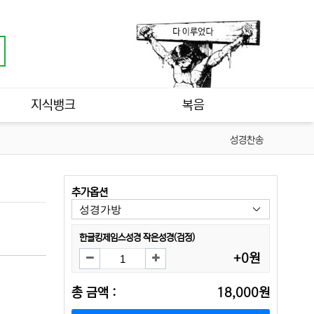
지식뱅크
복음
성경찬송
추가옵션
한글킹제임스성경 작은성경(검정)
+0원
총 금액 :
18,000원