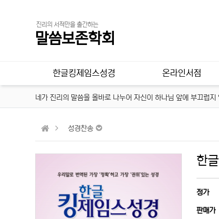
진리의 서적만을 출간하는
말씀보존학회
메인 메뉴
한글킹제임스성경
온라인서점
네가 진리의 말씀을 올바로 나누어 자신이 하나님 앞에 부끄럽지 않
성경찬송
한글
정가
판매가