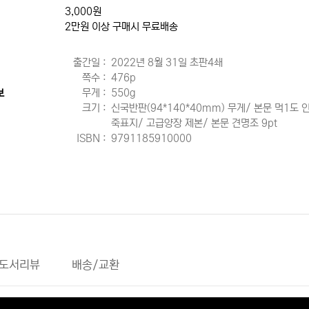
3,000원
2만원 이상 구매시 무료배송
출간일 :
2022년 8월 31일 초판4쇄
쪽수 :
476p
무게 :
550g
보
크기 :
신국반판(94*140*40mm) 무게/ 본문 먹1도 
죽표지/ 고급양장 제본/ 본문 견명조 9pt
ISBN :
9791185910000
도서리뷰
배송/교환