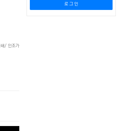
로 그 인
인쇄/ 인조가