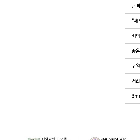
큰 
“제
죄의
좋은
구원
거리
3m