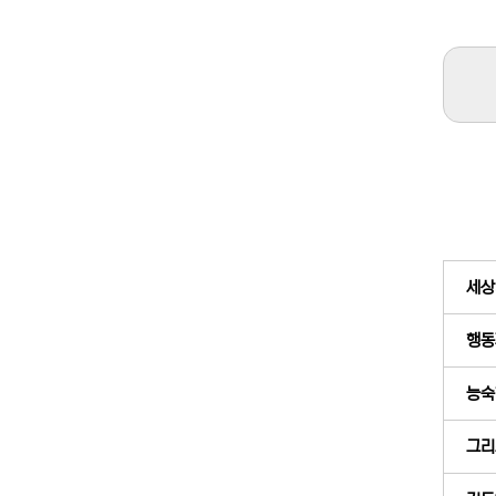
세상
행동
능숙
그리