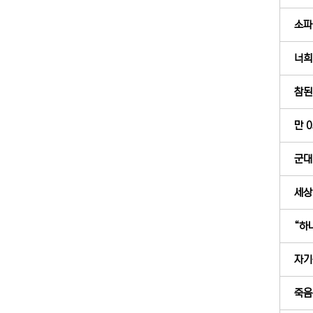
소파
너희
참된 
만 0
군대 
세상
“하
자기
죽음