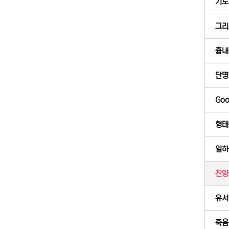
기도
그리
흉내 
단명
Goo
형태
일하
친양
유서 
죽음