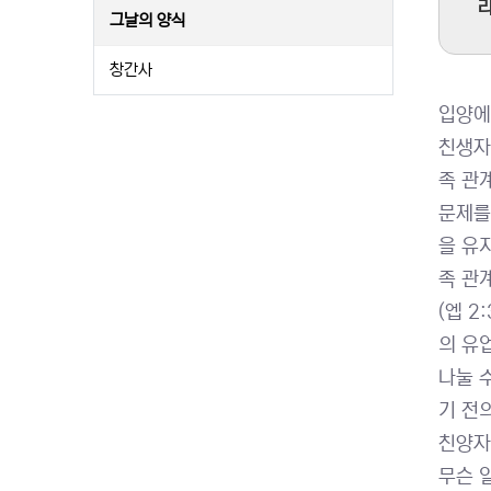
라
그날의 양식
창간사
입양에
친생자
족 관
문제를
을 유
족 관
(엡 
의 유
나눌 
기 전
친양자
무슨 