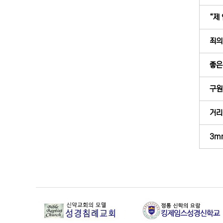
“제
죄의
좋은
구원
거리
3m