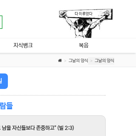
지식뱅크
복음
그날의 양식
그날의 양식
일
사람들
남을 자신들보다 존중하고" (빌 2:3)