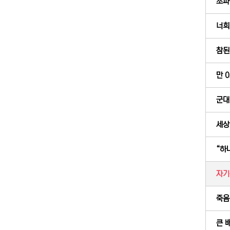
소파
너희
참된 
만 0
군대 
세상
“하
자기
죽음
큰 