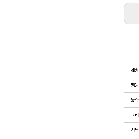
세상
행동
능숙
그리
기도