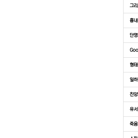
그리
흉내 
단명
Goo
형태
일하
친양
유서 
죽음