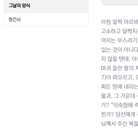
그날의 양식
창간사
아침 일찍 아르바
고소하고 달짝지근
어지는 부스러기 
있는 것이 아니다
지 않을 텐데, 
마귀 들린 딸의 
7)이 떠오르고,
찌든 땅에 내리
물과, 그 가운데
가? “익숙함에 
한가? 당신에게 
님께서 주신 복