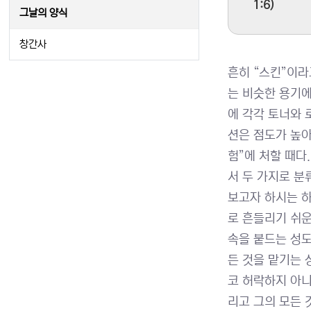
1:6)
그날의 양식
창간사
흔히 “스킨”이라
는 비슷한 용기에
에 각각 토너와 
션은 점도가 높아
험”에 처할 때다
서 두 가지로 분
보고자 하시는 하
로 흔들리기 쉬운
속을 붙드는 성도
든 것을 맡기는 
코 허락하지 아니하
리고 그의 모든 