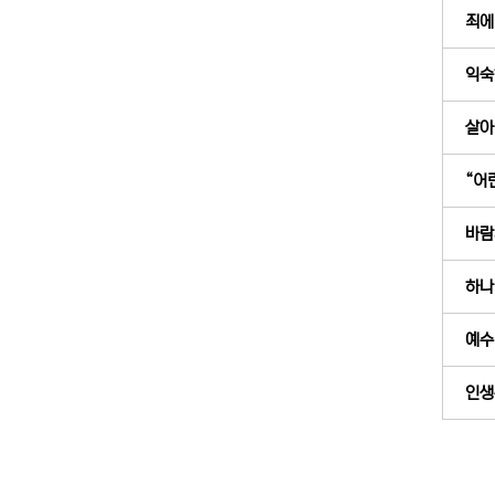
죄에
익숙
살아 
“어
바람
하나의
예수
인생