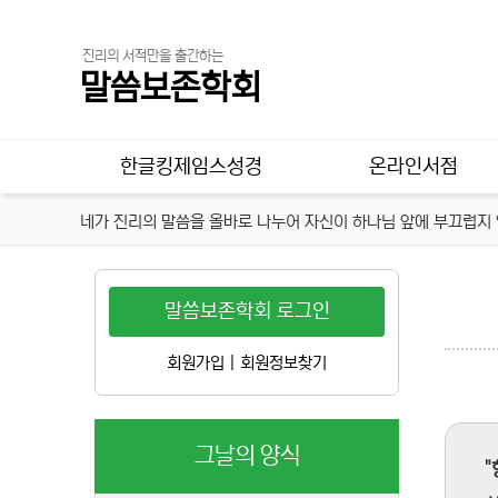
진리의 서적만을 출간하는
말씀보존학회
메인 메뉴
한글킹제임스성경
온라인서점
네가 진리의 말씀을 올바로 나누어 자신이 하나님 앞에 부끄럽지 않
말씀보존학회 로그인
회원가입
|
회원정보찾기
그날의 양식