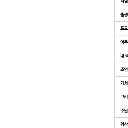
시험
출생 
포도
아무
내 
조언
가서 
그리
주님
항상