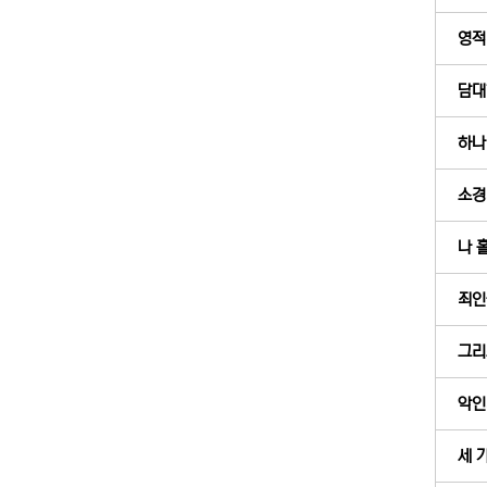
영적
담대한
하나
소경
나 홀
죄인
그리
악인
세 가