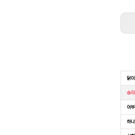
닭이
승리
어부의
하나