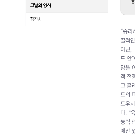
하
그날의 양식
창간사
“승리
질적인
아닌,
도 안
망을 
적 전
그 흘
도의 
도우시
다. 
능력 
에만 