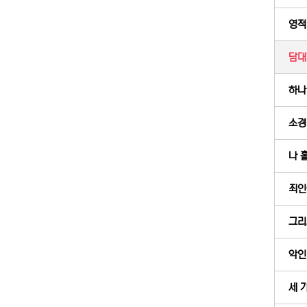
영적
담대한
하나
소경
나 홀
죄인
그리
악인
세 가