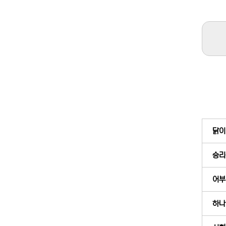
닭이
승리
어부의
하나