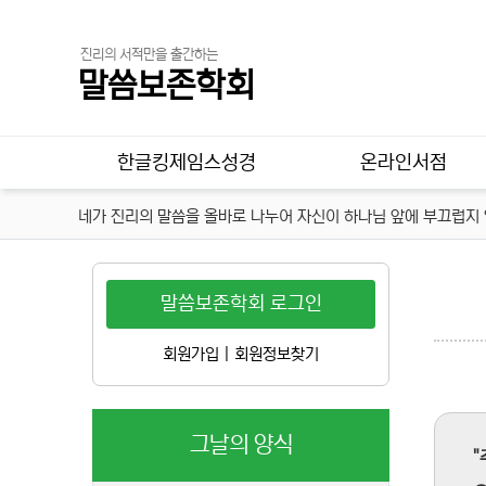
진리의 서적만을 출간하는
말씀보존학회
메인 메뉴
한글킹제임스성경
온라인서점
네가 진리의 말씀을 올바로 나누어 자신이 하나님 앞에 부끄럽지 않
말씀보존학회 로그인
회원가입
|
회원정보찾기
그날의 양식