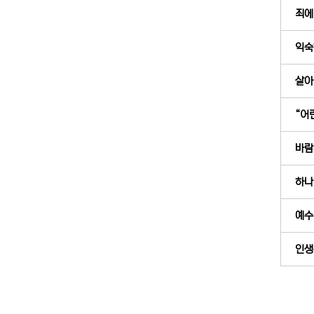
죄에
익숙
살아 
“어
바람
하나의
예수
인생