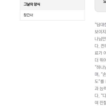
요
그날의 양식
창간사
“담대
보이지
나님만
다. 
료가 
더 뛰
“하나
며, “
도”를
과 능
다. 
여 진