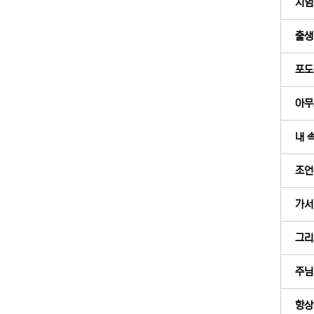
시험
출생 
포도
아무
내 
조언
가서 
그리
주님
항상