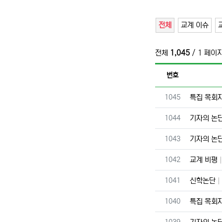
전체
교계 이슈
전체
1,045
/ 1 페이
번호
번호
1045
특집 목회
번호
1044
기자의 논
번호
1043
기자의 논
번호
1042
교계 비평
번호
1041
신학논단
번호
1040
특집 목회
번호