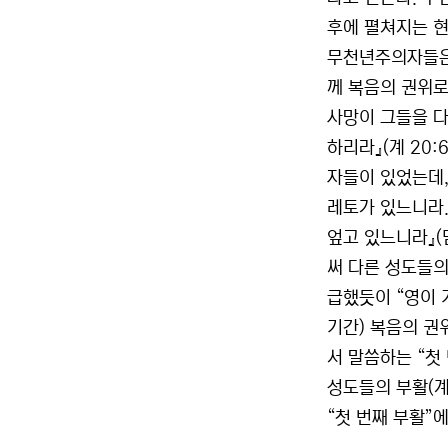
후에 펼쳐지는 현
무천년주의자들은 
께 복음의 권위로
사망이 그들을 다
하리라』(계 20:
자들이 있었는데,
레토가 있느니라.
엎고 있느니라』(
써 다른 성도들의
급했듯이 “영이 
기간) 복음의 권
서 말씀하는 “첫 
성도들의 부활(계
“첫 번째 부활”