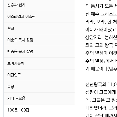
간증과 전기
의 통치가 모든 
신 예수 그리스도
이스라엘과 이슬람
리라. 보라, 한
설교
아이가 태어났고 
상담자라, 능하신
이송오 목사 칼럼
좌와 그의 왕국 
박승용 목사 칼럼
주의 열성이 이것을
주의 열성』에서 
로마카톨릭
기 때문이다(벧후
이단연구
천년왕국의 “1,
묵상
심판이 그들에게 
기타 글모음
데, 그들은 그 
니하였더라. 그러
100문 100답
년이 끝날 때까지