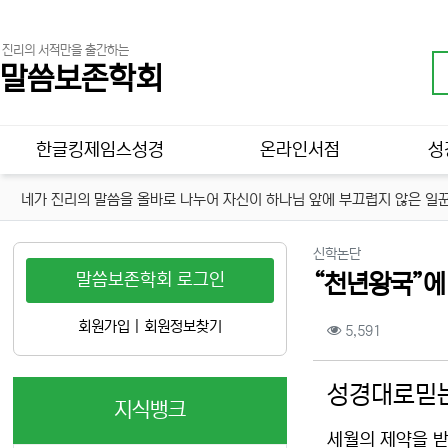
진리의 서적만을 출간하는
말씀보존학회
메인 메뉴
한글킹제임스성경
온라인서점
성
네가 진리의 말씀을 올바로 나누어 자신이 하나님 앞에 부끄럽지 않은 일꾼
분류
신학논단
말씀보존학회 로그인
“천년왕국”에
컨텐츠 정보
회원가입
|
회원정보찾기
조회
5,591
본문
성경대로믿는
지식뱅크
세월의 제약을 받