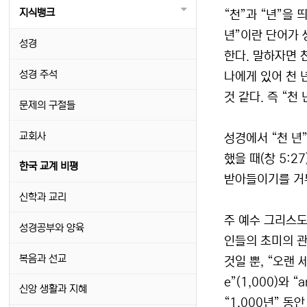
지식뱅크
“천”과 “년”을
년”이란 단어가 
성경
한다. 말하자면 천
성경 주석
나에게 있어 천 
것 같다. 즉 “천
문제의 구절들
교회사
성경에서 “천 년”
했을 때(창 5:2
한국 교계 비평
받아들이기를 거부
신학과 교리
주 예수 그리스도의
성경공부와 양육
인들의 초미의 관
복음과 선교
것일 뿐, “오랜 
e”(1,000)와
신앙 생활과 지혜
“1,000년” 