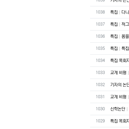
1039
기자의 논
번호
1038
특집
다니
번호
1037
특집
적그
번호
1036
특집
몸을
번호
1035
특집
특집
번호
1034
특집 목회
번호
1033
교계 비평
번호
1032
기자의 논
번호
1031
교계 비평
번호
1030
신학논단
번호
1029
특집 목회