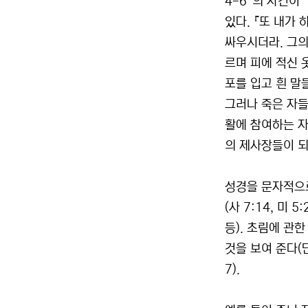
4-6”의 사건이
있다. 『또 내가
싸우시더라. 그의
르며 피에 적신 
포를 입고 흰 말
그러나 죽은 자들
활에 참여하는 자
의 제사장들이 되어
성경을 문자적으로
(사 7:14, 미 5:
등). 초림에 관
것을 보여 준다(단 7
7).