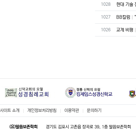
번호
1028
현대 기술
번호
1027
BB칼럼
번호
1026
교계 비평
사이트 소개
개인정보처리방침
이용약관
문의하기
(유)말씀보존학회
경기도 김포시 고촌읍 장곡로 39, 1층 말씀보존학회