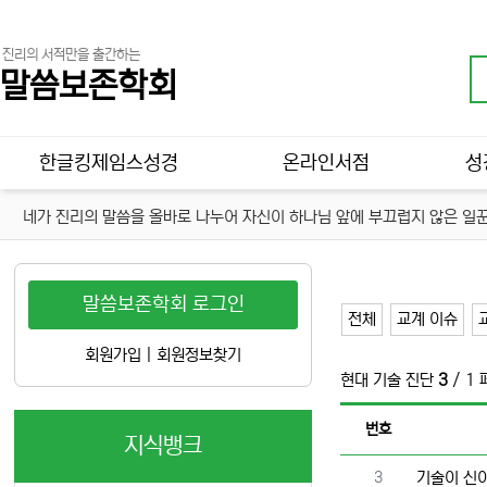
진리의 서적만을 출간하는
말씀보존학회
메인 메뉴
한글킹제임스성경
온라인서점
성
네가 진리의 말씀을 올바로 나누어 자신이 하나님 앞에 부끄럽지 않은 일꾼
말씀보존학회 로그인
전체
교계 이슈
회원가입
|
회원정보찾기
현대 기술 진단
3
/ 1
번호
지식뱅크
번호
3
기술이 신이