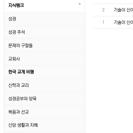
지식뱅크
번호
2
기술이 신이
성경
번호
1
기술이 신이
성경 주석
문제의 구절들
교회사
한국 교계 비평
신학과 교리
성경공부와 양육
복음과 선교
신앙 생활과 지혜