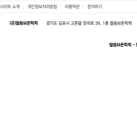
사이트 소개
개인정보처리방침
이용약관
문의하기
(유)말씀보존학회
경기도 김포시 고촌읍 장곡로 39, 1층 말씀보존학회
말씀보존학회 -