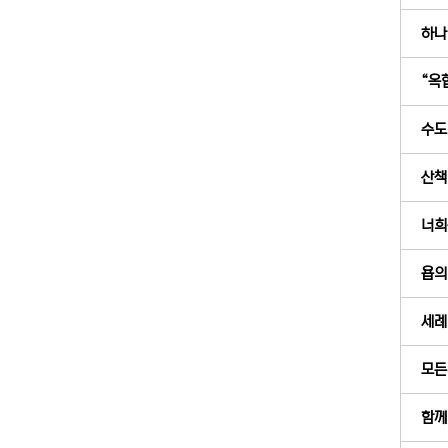
하나
“옥합
수도
산책
너희
욥의 
세례냐
모든
함께