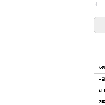
다.
사랑의
낙담
집에
여호와