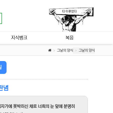
지식뱅크
복음
그날의 양식
그날의 양식
일
관념
십자가에 못박히신 채로 너희의 눈 앞에 분명히