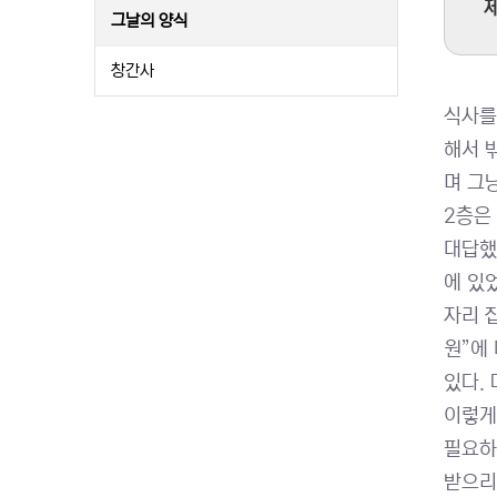
제
그날의 양식
창간사
식사를
해서 
며 그
2층은
대답했
에 있
자리 
원”에
있다.
이렇게
필요하
받으리