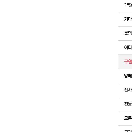
“복음
기다릴
불명
어디
구원
양떼 
산사태
전능
모든