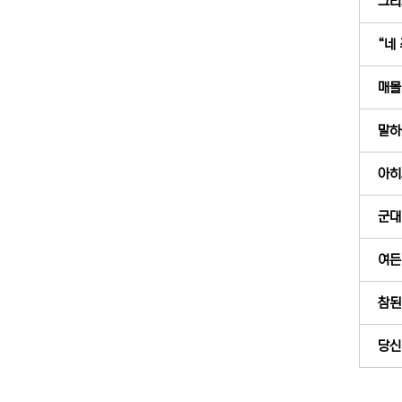
그리
“네 
매몰
말하
아히
군대
여든
참된 
당신