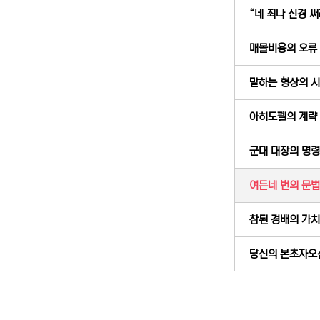
“네 죄나 신경 써라
매몰비용의 오류 (
말하는 형상의 시대
아히도펠의 계략 (
군대 대장의 명령 
여든네 번의 문법적
참된 경배의 가치 (
당신의 본초자오선