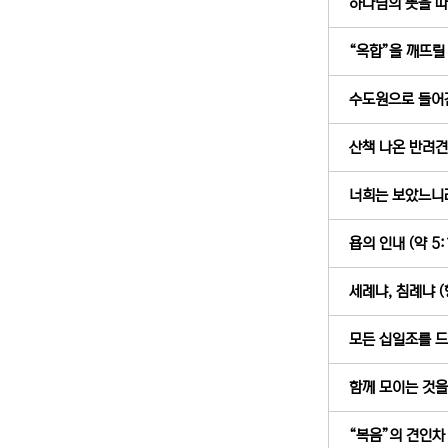
하나님의 뜻을 따라
“옥합”을 깨뜨릴 때
수도원으로 들어간
산책 나온 반려견의
너희는 보았느니라 
욥의 인내 (약 5:
세례냐, 침례냐 (행
모든 십일조를 드리
함께 모이는 것을 
“복음”의 견인차 (