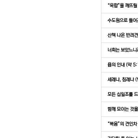
“옥합”을 깨뜨릴 때
수도원으로 들어간
산책 나온 반려견의
너희는 보았느니라 
욥의 인내 (약 5:
세례냐, 침례냐 (행
모든 십일조를 드리
함께 모이는 것을 
“복음”의 견인차 (