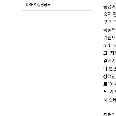
KBBS 성경공부
동성애
술지 
구 기
공정하
기관으
red 
고, 
결과가
나 편
상적인
트”에
제”가
지 실
진평연