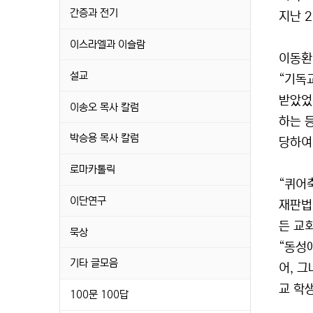
간증과 전기
지난 
이스라엘과 이슬람
이동환
설교
“기독
받았었
이송오 목사 칼럼
하는 
박승용 목사 칼럼
당하여
로마카톨릭
“퀴어
이단연구
재판법
든 교
묵상
“동성
기타 글모음
어, 
교 학
100문 100답