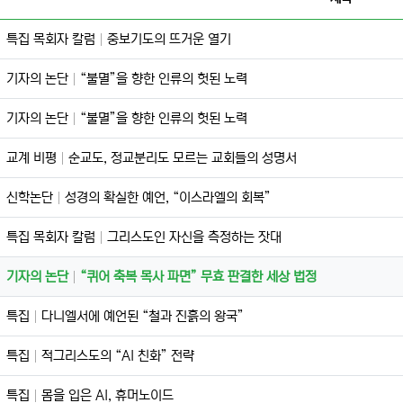
특집 목회자 칼럼
중보기도의 뜨거운 열기
기자의 논단
“불멸”을 향한 인류의 헛된 노력
기자의 논단
“불멸”을 향한 인류의 헛된 노력
교계 비평
순교도, 정교분리도 모르는 교회들의 성명서
신학논단
성경의 확실한 예언, “이스라엘의 회복”
특집 목회자 칼럼
그리스도인 자신을 측정하는 잣대
기자의 논단
“퀴어 축복 목사 파면” 무효 판결한 세상 법정
특집
다니엘서에 예언된 “철과 진흙의 왕국”
특집
적그리스도의 “AI 친화” 전략
특집
몸을 입은 AI, 휴머노이드