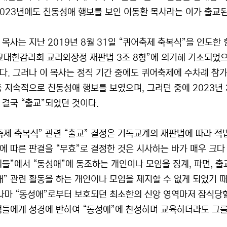
2023년에도 친동성애 행보를 보인 이동환 목사라는 이가 출교된
 목사는 지난 2019년 8월 31일 “퀴어축제 축복식”을 인도한 
교대한감리회 교리와장정 재판법 3조 8항”에 의거해 기소되었으며,
다. 그러나 이 목사는 정직 기간 중에도 퀴어축제에 수차례 참가
등 지속적으로 친동성애 행보를 보였으며, 그러던 중에 2023년
 결국 “출교”되었던 것이다.
축제 축복식” 관련 “출교” 결정은 기독교계의 재판법에 따라 
에 따른 판결을 “무효”로 결정한 것은 시사하는 바가 매우 크다
회들”에서 “동성애”에 동조하는 개인이나 모임을 징계, 파면, 출
애” 관련 활동을 하는 개인이나 모임을 제지할 수 없게 되었기 
그나마 “동성애”로부터 보호되던 최소한의 신앙 영역마저 잠식당
생들에게 성경에 반하여 “동성애”에 찬성하며 교육하더라도 그를 