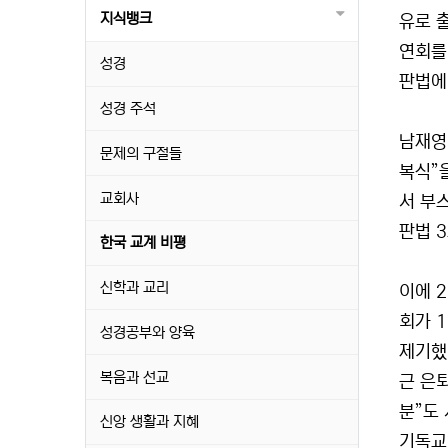
지식뱅크
유로 
연회를
성경
판법에
성경 주석
남재영
문제의 구절들
복식”
교회사
서 부
판법 
한국 교계 비평
신학과 교리
이에 
회가 
성경공부와 양육
제기했
복음과 선교
근 은
분”도
신앙 생활과 지혜
기독교