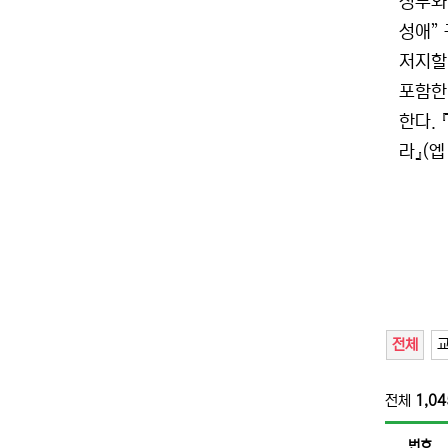
정부와
성애”
저지할
포함한
한다.
라』(엡 
전체
전체
1,04
번호