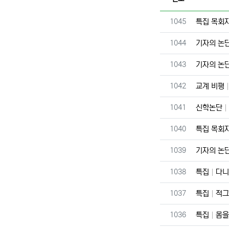
번호
1045
특집 목회
번호
1044
기자의 논
번호
1043
기자의 논
번호
1042
교계 비평
번호
1041
신학논단
번호
1040
특집 목회
번호
1039
기자의 논
번호
1038
특집
다니
번호
1037
특집
적그
번호
1036
특집
몸을