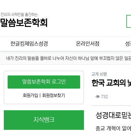
진리의 서적만을 출간하는
말씀보존학회
메인 메뉴
한글킹제임스성경
온라인서점
성
네가 진리의 말씀을 올바로 나누어 자신이 하나님 앞에 부끄럽지 않은 일꾼
분류
교계 비평
말씀보존학회 로그인
한국 교회의 
컨텐츠 정보
회원가입
|
회원정보찾기
조회
732
본문
성경대로믿는
지식뱅크
종교 개혁이 일어