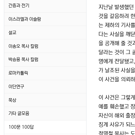
간증과 전기
지난날 발생했던 
것을 갈음하려 한
이스라엘과 이슬람
는 제하의 기사를
설교
다는 사실을 깨닫
을 공개해 줄 것
이송오 목사 칼럼
달라는 것이 그 
박승용 목사 칼럼
명에게 전달됐고,
가 날조된 사실을
로마카톨릭
이 사건을 의뢰하
이단연구
이 사건은 그렇게
묵상
예를 훼손했고 장
기타 글모음
자신이 해외 출장
징계 사유가 되느
100문 100답
정명철 목사는 도