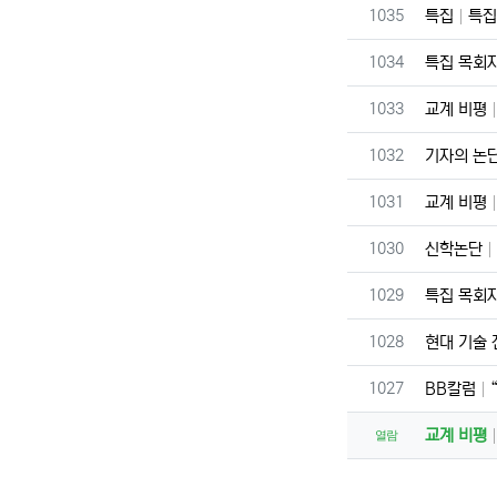
번호
1035
특집
특집
번호
1034
특집 목회
번호
1033
교계 비평
번호
1032
기자의 논
번호
1031
교계 비평
번호
1030
신학논단
번호
1029
특집 목회
번호
1028
현대 기술
번호
1027
BB칼럼
교계 비평
열람