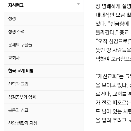
지식뱅크
장 명쾌하게 설명
대대적인 모금 활
성경
았다. “헌금함에
성경 주석
올라간다.” 종교
“오직 성경으로!
문제의 구절들
뜻인 양 사람들을
교회사
역하여 보급함으
한국 교계 비평
“개신교회”는 그
신학과 교리
을 보이고 있다.
르거나, 교회를
성경공부와 양육
가 절로 떠오르는
복음과 선교
도 남아 있는 사
을 알려 주려고 
신앙 생활과 지혜