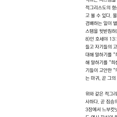
력하는 시스템을 
적그리스도의 형
고 볼 수 있다.
경배하는 일이 벌
스템을 뒷받침하는
8)인 호세야 13
들고 자기들의 고안
대해 말하기를 “
해 말하기를 “희
기들이 고안한 “
는 마귀, 곧 그
위와 같은 적그리스
사하다. 곧 짐승
3장에서 느부캇넷