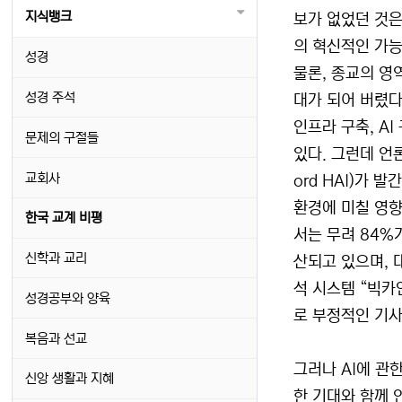
지식뱅크
보가 없었던 것은
의 혁신적인 가능
성경
물론, 종교의 영
성경 주석
대가 되어 버렸다.
인프라 구축, AI
문제의 구절들
있다. 그런데 언
교회사
ord HAI)가 발
환경에 미칠 영향
한국 교계 비평
서는 무려 84%
신학과 교리
산되고 있으며, 
석 시스템 “빅카인
성경공부와 양육
로 부정적인 기사
복음과 선교
그러나 AI에 관
신앙 생활과 지혜
한 기대와 함께 