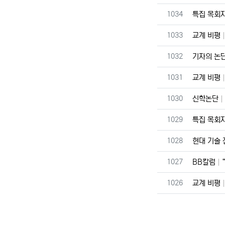
번호
1034
특집 목회
번호
1033
교계 비평
번호
1032
기자의 논
번호
1031
교계 비평
번호
1030
신학논단
번호
1029
특집 목회
번호
1028
현대 기술
번호
1027
BB칼럼
번호
1026
교계 비평