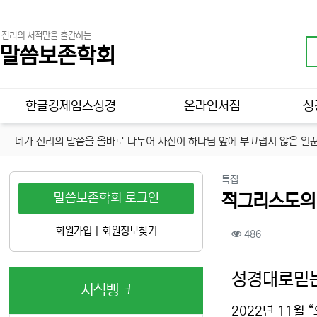
진리의 서적만을 출간하는
말씀보존학회
메인 메뉴
한글킹제임스성경
온라인서점
성
네가 진리의 말씀을 올바로 나누어 자신이 하나님 앞에 부끄럽지 않은 일꾼
분류
특집
말씀보존학회 로그인
적그리스도의 “
컨텐츠 정보
회원가입
|
회원정보찾기
조회
486
본문
성경대로믿는
지식뱅크
2022년 11월 