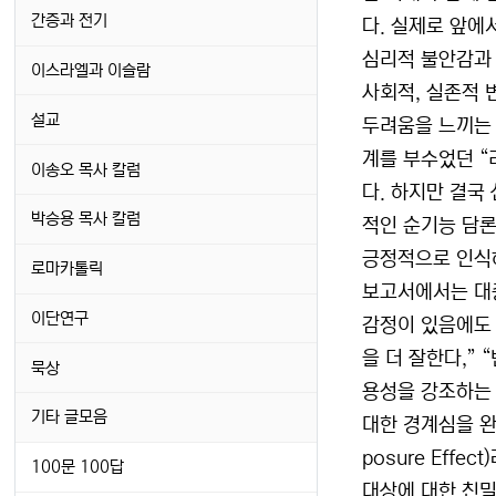
간증과 전기
다. 실제로 앞에
심리적 불안감과 
이스라엘과 이슬람
사회적, 실존적 
설교
두려움을 느끼는 
계를 부수었던 “
이송오 목사 칼럼
다. 하지만 결국
박승용 목사 칼럼
적인 순기능 담론
긍정적으로 인식하
로마카톨릭
보고서에서는 대중
이단연구
감정이 있음에도 
을 더 잘한다,” 
묵상
용성을 강조하는 
기타 글모음
대한 경계심을 완
posure Ef
100문 100답
대상에 대한 친밀