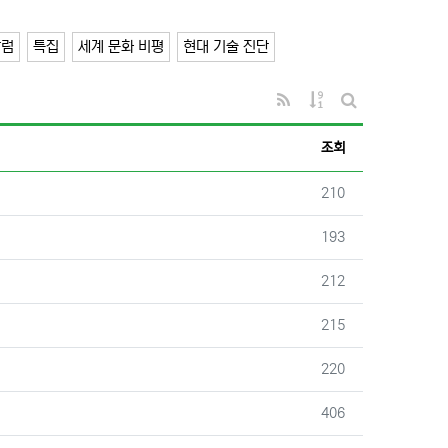
칼럼
특집
세계 문화 비평
현대 기술 진단
RSS
게시물 정렬
게시판 검색
조회
조회
210
조회
193
조회
212
조회
215
조회
220
조회
406