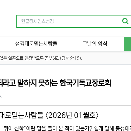
성경대로믿는사람들
그날의 양식
은 일꾼으로 인정받도록 공부하라(딤후 2:15).
류
죄라고 말하지 못하는 한국기독교장로회
츠 정보
조회
3
대로믿는사람들 <2026년 01월호>
 “퀴어 신학”이란 말을 들어 본 적이 있는가? 쉽게 말해 동성