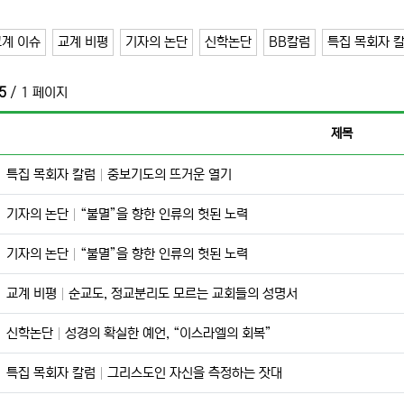
교계 이슈
교계 비평
기자의 논단
신학논단
BB칼럼
특집 목회자 
5
/ 1 페이지
제목
특집 목회자 칼럼
중보기도의 뜨거운 열기
기자의 논단
“불멸”을 향한 인류의 헛된 노력
기자의 논단
“불멸”을 향한 인류의 헛된 노력
교계 비평
순교도, 정교분리도 모르는 교회들의 성명서
신학논단
성경의 확실한 예언, “이스라엘의 회복”
특집 목회자 칼럼
그리스도인 자신을 측정하는 잣대