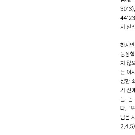
님께는
30:
44:
지 말라
하지만
등장할
치 않으
는 여
심한 
기 전
들, 
다. 
님을 
2,4,5)