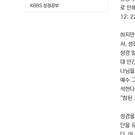
KBBS 성경공부
로 인해
12; 
하지만
서, 
성경 
대 인
나님을
예수 
석한다
“참된
성경을
단을 
다. 