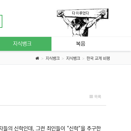
지식뱅크
복음
지식뱅크
지식뱅크
한국 교계 비평
목록
애자들의 신학인데, 그런 죄인들이 “신학”을 추구한