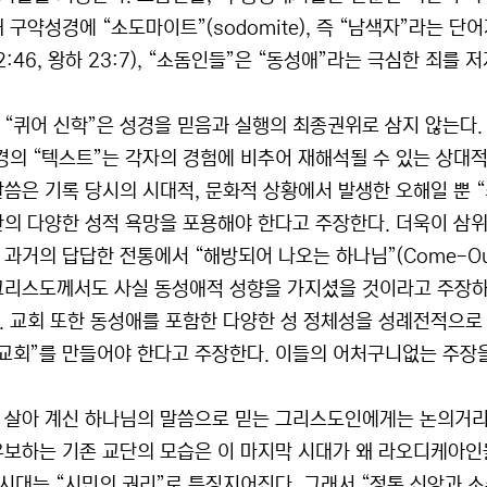
 구약성경에 “소도마이트”(sodomite), 즉 “남색자”라는 단어가 
22:46, 왕하 23:7), “소돔인들”은 “동성애”라는 극심한 죄
 “퀴어 신학”은 성경을 믿음과 실행의 최종권위로 삼지 않는다.
성경의 “텍스트”는 각자의 경험에 비추어 재해석될 수 있는 상대
말씀은 기록 당시의 시대적, 문화적 상황에서 발생한 오해일 뿐 
간의 다양한 성적 욕망을 포용해야 한다고 주장한다. 더욱이 삼
 과거의 답답한 전통에서 “해방되어 나오는 하나님”(Come-Ou
그리스도께서도 사실 동성애적 성향을 가지셨을 것이라고 주장하고
. 교회 또한 동성애를 포함한 다양한 성 정체성을 성례전적으로
 교회”를 만들어야 한다고 주장한다. 이들의 어처구니없는 주장을
 살아 계신 하나님의 말씀으로 믿는 그리스도인에게는 논의거리도
유보하는 기존 교단의 모습은 이 마지막 시대가 왜 라오디케아인
이 시대는 “시민의 권리”로 특징지어진다. 그래서 “정통 신앙과 