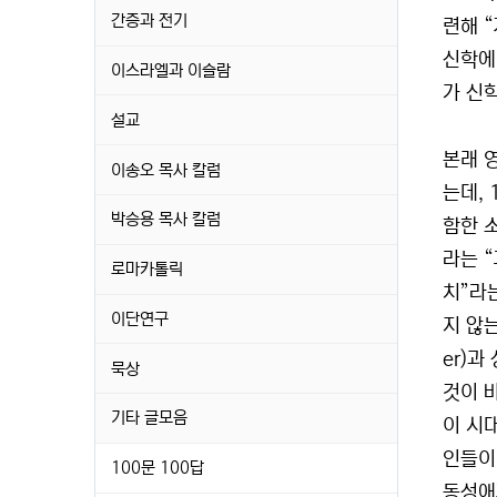
간증과 전기
련해 
신학에
이스라엘과 이슬람
가 신
설교
본래 영
이송오 목사 칼럼
는데,
박승용 목사 칼럼
함한 
라는 
로마카톨릭
치”라
이단연구
지 않
er)과
묵상
것이 
기타 글모음
이 시
인들이었
100문 100답
동성애