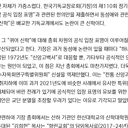
것 자체가 가증스럽다. 한국기독교장로회(기장)의 제110회 정
및 공식 입장 표명”과 관련된 헌의안을 제출하면서 동성애와 관
 신학”은 배교한 기독교계에서도 논란이 큰 신학이다.
 그 “퀴어 신학”에 대해 총회 차원의 공식 입장 표명이 이루어
무산되었다고 한다. 기장은 과거 동성애 논란이 있을 때마다 “
입된 1972년도 “신앙고백서”로 대응할 뿐, 가타부타 공식적인 
우는 원인이 되었고, 이 점은 지난 총회에서도 마찬가지였다. 
수자목회연구특별위원회” 신설을 역제안했다. 이는 “전통 신앙
 취지하에 이미 과거 2021년도에 비슷한 사례에서 유사한 특위를
해체되어 버린 전례가 있기에 공식적인 입장 표명의 유보를 위한 
의안은 교단 분열을 조장할 우려가 있다는 이유로 기각되고 말았
관련하여 기장 총회에서는 산하 기관인 한신대학교의 신학대학원
추대된 “김희헌” 목사는 “향린교회”의 담임목사로(2017-24년