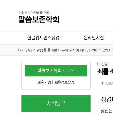
진리의 서적만을 출간하는
말씀보존학회
메인 메뉴
한글킹제임스성경
온라인서점
네가 진리의 말씀을 올바로 나누어 자신이 하나님 앞에 부끄럽지 않
분
BB칼럼
말씀보존학회 로그인
죄를 
컨텐
회원가입
|
회원정보찾기
1,36
본문
성경
지식뱅크
당신은