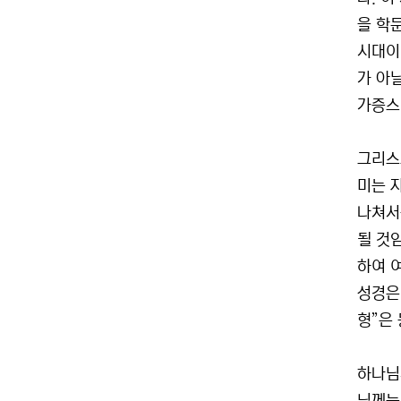
을 학
시대이
가 아
가증스러
그리스
미는 
나쳐서
될 것
하여 
성경은 
형”은
하나님