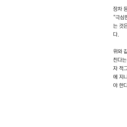
장차 
“극심
는 것
다.
위와 
친다는
자 적
에 지
야 한