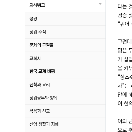
지식뱅크
다는 
검증 
성경
“퀴어
성경 주석
그런데
문제의 구절들
명은 
교회사
가 삽
을 키
한국 교계 비평
“성소
신학과 교리
자”는
만에 
성경공부와 양육
이 헌
복음과 선교
이와 
신앙 생활과 지혜
으로 