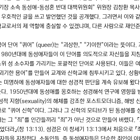
“기장 소속 동성애·동성혼 반대 대책위원회” 위원장 김창환 목사
 우호적인 글을 쓰고 발언했던 것을 공개했다. 그러면서 이와 
학교로서의 제 역할에 충실할 수 있겠냐며, 다른 사람으로 재인준
어 단어 “퀴어” (queer)는 “괴상한,” “기이한”이라는 뜻
 1980년대에 동성애자들이 이 단어를 의도적으로 자신들을 지
소위 성 소수자를 가리키는 포괄적인 단어로 사용된다. 이들은 여
“괴기한 용어”를 만들어 교계와 신학교에 침투시키고 있다. 상황
는 미명하에 동성애자들에 대한 성경적 판단을 계속 유보해 왔다.
는다. 1950년대에 동성애를 옹호하는 성경해석 연구에 영향을 받
 성적 지향(sexuality)의 해체를 강조한 포스트모더니즘, 해
바로 “퀴어 신학”이다. 그러나 그 신학의 모티브가 된 동성애를 
대는 그 “죄”를 인간들끼리 “죄”가 아닌 것으로 만들어 버렸다.
더라』(창 13:13). 성경은 이 창세기 13:13에서 처음으로 
자들을 지칭한다. 소돔인들, 즉 동성애자들은 단순한 죄인이 아니