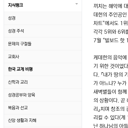
지식뱅크
끼치는 해악에 대
데헌의 주인공인 
성경
차트”에서도 1위
성경 주석
각각 5위와 6위를
7월 “빌보드 핫 
문제의 구절들
교회사
케데헌의 음악에 
기 위한 것이었다
한국 교계 비평
다. 『내가 땅의
신학과 교리
가 아느냐? 누가
새벽별들이 함께 
성경공부와 양육
의 상황이다. 곧
복음과 선교
리』치며 창조의 
리킬 수 있다(계 
신앙 생활과 지혜
난 하나님의 아들들