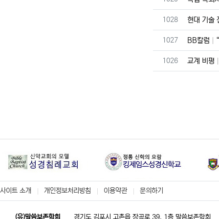
번호
1028
현대 기술
번호
1027
BB칼럼
번호
1026
교계 비평
사이트 소개
개인정보처리방침
이용약관
문의하기
(유)말씀보존학회
경기도 김포시 고촌읍 장곡로 39, 1층 말씀보존학회