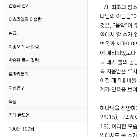
간증과 전기
-7). 최초의 창
나님의 아들들”이
이스라엘과 이슬람
것은, “음악”이
설교
씀에서 알 수가 
벽옥과 사파이어와
이송오 목사 칼럼
에 예비되었도다.
박승용 목사 칼럼
고 네가 불의 돌
록 지음받은 루시
로마카톨릭
어질 때 『네 비
이단연구
계가 있음을 보여
묵상
하나님을 찬양하
기타 글모음
28:15). 그
18). 이러한 
100문 100답
일에서도 볼 수가