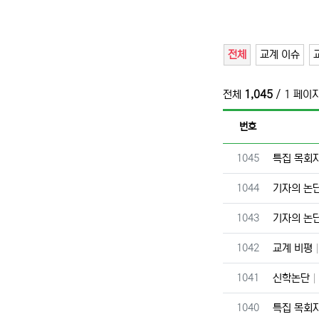
전체
교계 이슈
전체
1,045
/ 1 페이
번호
번호
1045
특집 목회
번호
1044
기자의 논
번호
1043
기자의 논
번호
1042
교계 비평
번호
1041
신학논단
번호
1040
특집 목회