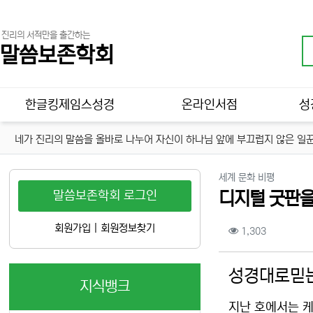
진리의 서적만을 출간하는
말씀보존학회
메인 메뉴
한글킹제임스성경
온라인서점
성
네가 진리의 말씀을 올바로 나누어 자신이 하나님 앞에 부끄럽지 않은 일꾼
분류
세계 문화 비평
말씀보존학회 로그인
디지털 굿판을
컨텐츠 정보
회원가입
|
회원정보찾기
조회
1,303
본문
성경대로믿는
지식뱅크
지난 호에서는 