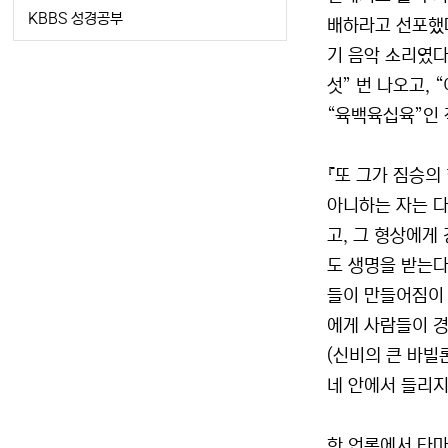
KBBS 성경공부
배하라고 선포했다
기 음악 소리였다(
섯” 번 나오고,
“육백육십육”인 
『또 그가 짐승의
아니하는 자는 다
고, 그 형상에게
도 생명을 받는다
들이 만들어짐이 
에게 사람들이 경
(신비의 큰 바빌
네 안에서 들리지 
한 언론에서 타마