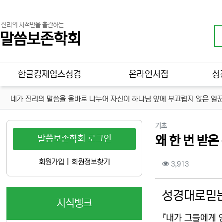
진리의 서적만을 출간하는
말씀보존학회
메인 메뉴
한글킹제임스성경
온라인서점
성
네가 진리의 말씀을 올바로 나누어 자신이 하나님 앞에 부끄럽지 않은 일꾼
분류
기초
말씀보존학회 로그인
왜 한 번 받
컨텐츠 정보
회원가입
|
회원정보찾기
조회
3,913
본문
성경대로믿는
지식뱅크
『내가 그들에게 