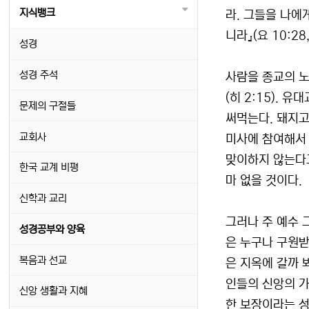
지식뱅크
라. 그들을 나에
니라』(요 10:28,
성경
성경 주석
사람을 종교의 노
(히 2:15). 
문제의 구절들
써먹는다. 돼지고
교회사
미사에 참여해서 
맞이하지 않는다고
한국 교계 비평
마 없을 것이다.
신학과 교리
그러나 주 예수 
성경공부와 양육
은 누구나 구원받
복음과 선교
은 지옥에 갈까 
인들의 신앙의 가
신앙 생활과 지혜
한 보장이라는 성