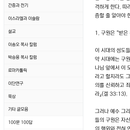
간증과 전기
격하게 한다. 따
증할 줄 알아야 
이스라엘과 이슬람
설교
1. 구원은 “받은
이송오 목사 칼럼
이 시대의 성도들
박승용 목사 칼럼
약 시대에는 구원
나님 앞에서 이 
로마카톨릭
라고 할지라도 그
이단연구
의를 신뢰하고 죄
라』(겔 33:13).
묵상
기타 글모음
그러나 예수 그리
들의 구원은 자신
100문 100답
의 행위와 전혀 연