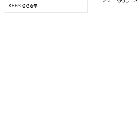
번호
242
성경공부 A 
KBBS 성경공부