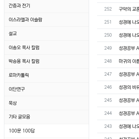
간증과 전기
번호
252
구약의 교
이스라엘과 이슬람
번호
251
성경에 나
설교
번호
250
성경에 나
이송오 목사 칼럼
번호
249
성경공부 A 
번호
248
마귀의 이
박승용 목사 칼럼
번호
247
성경공부 A 
로마카톨릭
번호
246
성경의 비
이단연구
번호
245
성경공부 A 
묵상
번호
244
성경공부 A 
기타 글모음
번호
243
성경에 나
100문 100답