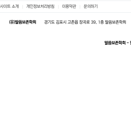
사이트 소개
개인정보처리방침
이용약관
문의하기
(유)말씀보존학회
경기도 김포시 고촌읍 장곡로 39, 1층 말씀보존학회
말씀보존학회 -