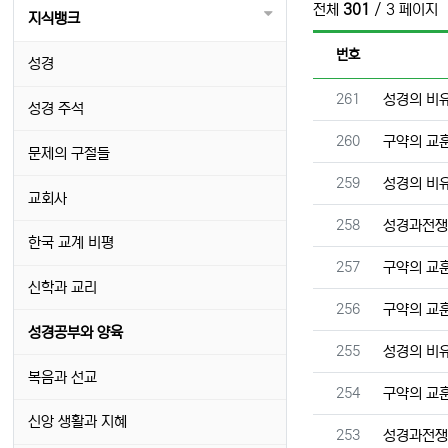
전체
301
/ 3 페이지
지식뱅크
번호
성경
번호
261
성경의 비
성경 주석
번호
260
구약의 교
문제의 구절들
번호
259
성경의 비
교회사
번호
258
성경과전
한국 교계 비평
번호
257
구약의 교
신학과 교리
번호
256
구약의 교
성경공부와 양육
번호
255
성경의 비
복음과 선교
번호
254
구약의 교
신앙 생활과 지혜
번호
253
성경과전