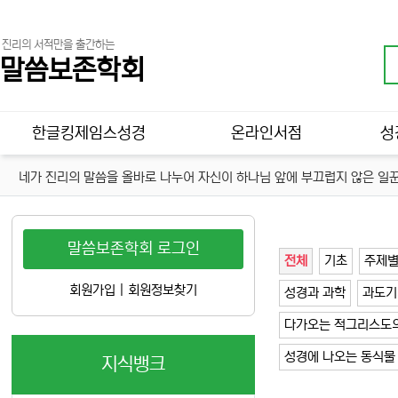
진리의 서적만을 출간하는
말씀보존학회
메인 메뉴
한글킹제임스성경
온라인서점
성
네가 진리의 말씀을 올바로 나누어 자신이 하나님 앞에 부끄럽지 않은 일꾼
말씀보존학회 로그인
전체
기초
주제
회원가입
|
회원정보찾기
성경과 과학
과도기
다가오는 적그리스도의
성경에 나오는 동식물
지식뱅크