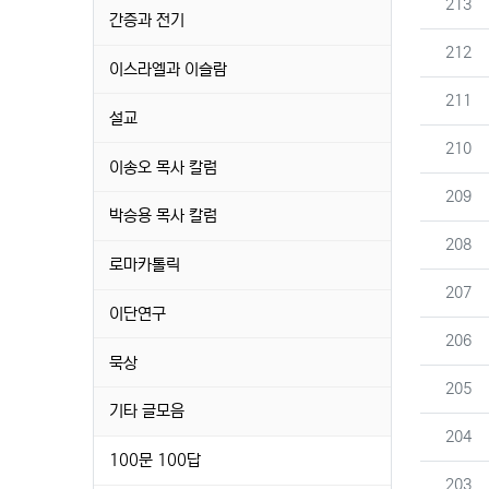
번호
213
간증과 전기
번호
212
이스라엘과 이슬람
번호
211
설교
번호
210
이송오 목사 칼럼
번호
209
박승용 목사 칼럼
번호
208
로마카톨릭
번호
207
이단연구
번호
206
묵상
번호
205
기타 글모음
번호
204
100문 100답
번호
203