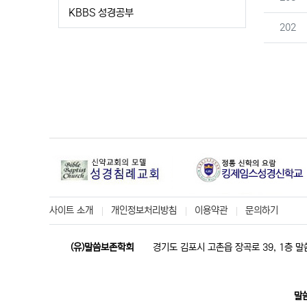
KBBS 성경공부
번호
202
사이트 소개
개인정보처리방침
이용약관
문의하기
(유)말씀보존학회
경기도 김포시 고촌읍 장곡로 39, 1층 
말