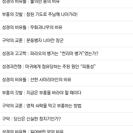
성경의 비유들
불의한 종의 비유
부흥의 깃발
참된 기도로 주님께 나아가라!
성경의 비유들
무화과나무의 비유
구약의 교훈
문둥병자 나아만 장군
성경과 고고학
파라오의 병거는 “천리마 병거”였는가?
성경과전쟁
마귀에게 점유당하는 주된 원인 “피동성”
성경의 비유들
선한 사마리아인의 비유
부흥의 깃발
지금은 부흥을 바라야 할 때이다
구약의 교훈
영적 쇠락을 막고 부흥하는 방법
구약
당신은 신실한 청지기인가?
성경의 비유들
잃어버린 양의 비유