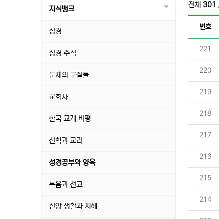
전체
301
지식뱅크
번호
성경
번호
221
성경 주석
번호
220
문제의 구절들
번호
219
교회사
번호
218
한국 교계 비평
번호
217
신학과 교리
번호
216
성경공부와 양육
번호
215
복음과 선교
번호
214
신앙 생활과 지혜