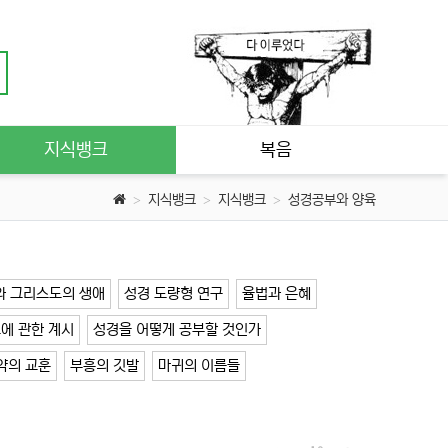
지식뱅크
복음
지식뱅크
지식뱅크
성경공부와 양육
와 그리스도의 생애
성경 도량형 연구
율법과 은혜
에 관한 계시
성경을 어떻게 공부할 것인가
약의 교훈
부흥의 깃발
마귀의 이름들