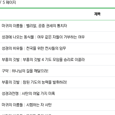
/ 5 페이지
제목
마귀의 이름들
벨리알, 공중 권세의 통치자
성경에 나오는 동식물
여우 같은 자들이 거부하는 여우
성경의 비유들
천국을 위한 천사들의 임무
부흥의 깃발
부흥의 깃발 4 기도 모임을 승리로 이끌라
구약
하나님의 길을 깨달으라!
부흥의 깃발
참된 기도의 능력을 발휘하라!
성경과전쟁
사탄의 여덟 가지 미혹
마귀의 이름들
시험하는 자 사탄