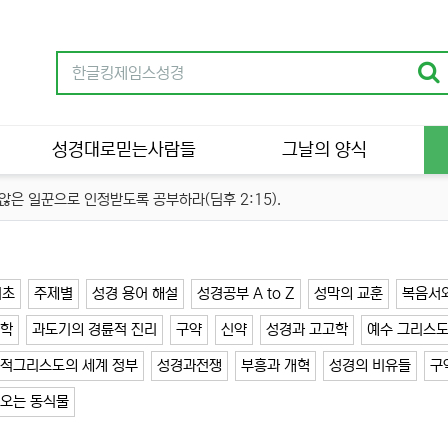
성경대로믿는사람들
그날의 양식
은 일꾼으로 인정받도록 공부하라(딤후 2:15).
기초
주제별
성경 용어 해설
성경공부 A to Z
성막의 교훈
복음서
과학
과도기의 경륜적 진리
구약
신약
성경과 고고학
예수 그리스도
 적그리스도의 세계 정부
성경과전쟁
부흥과 개혁
성경의 비유들
구
나오는 동식물