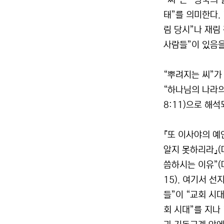
“씨”는 『왕국의 
태”를 의미한다.
림 당시”나 재림
사람들”이 있음을
“뿌려지는 씨”가
“하나님의 나라의
8:11)으로 해
『또 이사야의 예
알지 못하리라』(
씀하시는 이유”(
15). 여기서 선
들”이 “교회 시
회 시대”를 지나