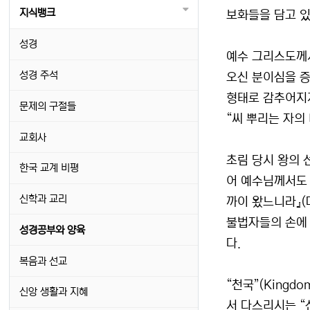
지식뱅크
보화들을 담고 있
성경
예수 그리스도께서
성경 주석
오신 분이심을 증
형태로 감추어지게
문제의 구절들
“씨 뿌리는 자의
교회사
초림 당시 왕의 
한국 교계 비평
어 예수님께서도 
신학과 교리
까이 왔느니라』(
불법자들의 손에 
성경공부와 양육
다.
복음과 선교
“천국”(Kingd
신앙 생활과 지혜
서 다스리시는 “