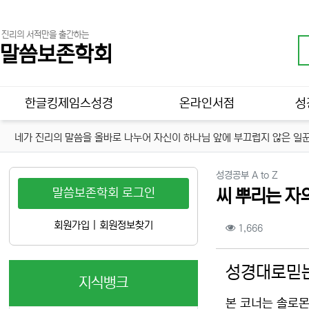
진리의 서적만을 출간하는
말씀보존학회
메인 메뉴
한글킹제임스성경
온라인서점
성
네가 진리의 말씀을 올바로 나누어 자신이 하나님 앞에 부끄럽지 않은 일꾼
분류
성경공부 A to Z
말씀보존학회 로그인
씨 뿌리는 자
컨텐츠 정보
회원가입
|
회원정보찾기
조회
1,666
본문
성경대로믿는
지식뱅크
본 코너는 솔로