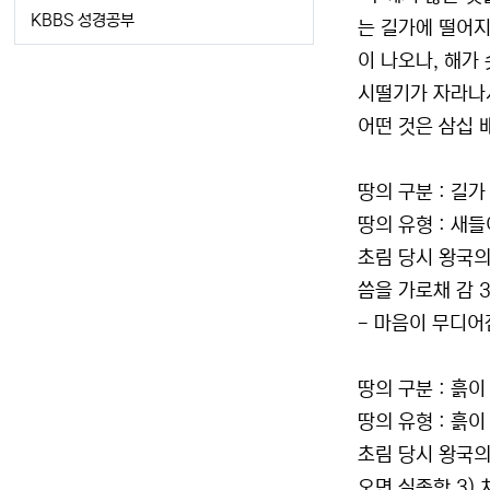
KBBS 성경공부
는 길가에 떨어지
이 나오나, 해가
시떨기가 자라나서
어떤 것은 삼십 배
땅의 구분 : 길가
땅의 유형 : 새들
초림 당시 왕국의 
씀을 가로채 감 
- 마음이 무디어
땅의 구분 : 흙
땅의 유형 : 흙이
초림 당시 왕국의 
오면 실족함 3)