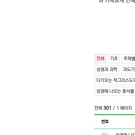
과 기독교계 안에
전체
기초
주제
성경과 과학
과도기
다가오는 적그리스도의
성경에 나오는 동식물
전체
301
/ 1 페이지
번호
번호