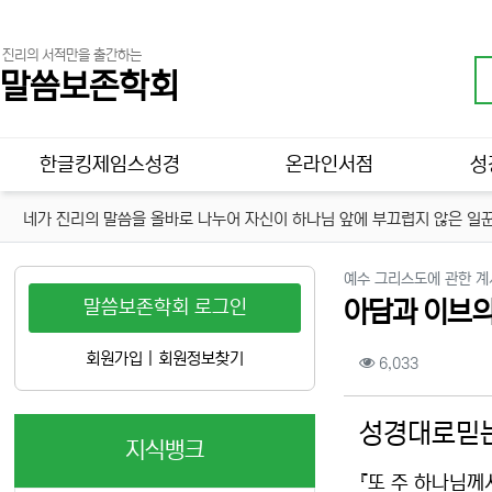
진리의 서적만을 출간하는
말씀보존학회
메인 메뉴
한글킹제임스성경
온라인서점
성
네가 진리의 말씀을 올바로 나누어 자신이 하나님 앞에 부끄럽지 않은 일꾼
예수 그리스도에 관한 계
말씀보존학회 로그인
아담과 이브의
컨텐츠 정보
회원가입
|
회원정보찾기
조회
6,033
본문
성경대로믿는
지식뱅크
『또 주 하나님께