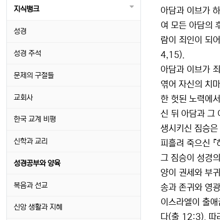
지식뱅크
아담과 이브가 하
여 모든 아담의 
성경
람이 죄인이 되어
성경 주석
4,15).
아담과 이브가 죄
문제의 구절들
엮어 자신의 치마
교회사
한 헛된 노력에서
신 뒤 아담과 그
한국 교계 비평
생시키신 짐승은 
신학과 교리
피흘려 죽으신 『하
그 짐승이 성경의
성경공부와 양육
양이 권세와 부귀
복음과 선교
송과 존귀와 영광
이스라엘이 출애
신앙 생활과 지혜
다(출 12:3)