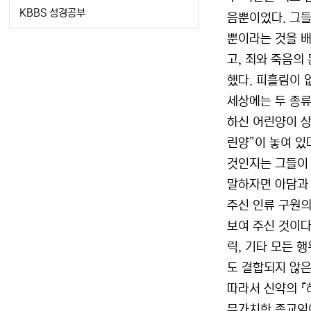
KBBS 성경공부
음뿐이었다. 그들
뿐이라는 것을 배
고, 죄와 죽음의
했다. 피흘림이 
세상에는 두 종류
하신 어린양이 상
린양”이 놓여 있
것인지는 그들이 
말하자면 아담과 
주신 인류 구원의
보여 주신 것이다
릭, 기타 모든 
도 결합되지 않은
따라서 신약의 『
무가치한 종교임이