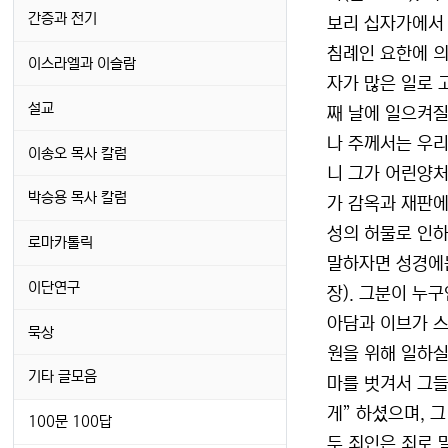
간증과 전기
보리 십자가에서 
침례인 요한에 의
이스라엘과 이슬람
자가 많은 일로 
설교
째 날에 일으켜질
나 주께서는 우리
이송오 목사 칼럼
니 그가 어린양처
박승용 목사 칼럼
가 감옥과 재판에
성의 허물로 인하
로마카톨릭
말하자면 성경에는 
이단연구
장). 그분이 누구
아담과 이브가 스
묵상
원을 위해 일하실
기타 글모음
마를 벗겨서 그들
게” 하셨으며, 
100문 100답
두 죄인은 죄로 