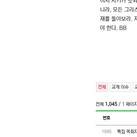
어서 자기가 헛되
니라, 모든 그리
재를 돌아보라. 
야 한다. BB
전체
교계 이슈
전체
1,045
/ 1 페이
번호
번호
1045
특집 목회