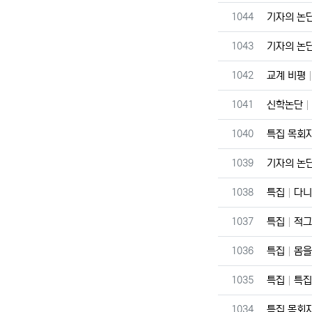
번호
1044
기자의 논
번호
1043
기자의 논
번호
1042
교계 비평
번호
1041
신학논단
번호
1040
특집 목회
번호
1039
기자의 논
번호
1038
특집
다니
번호
1037
특집
적그
번호
1036
특집
몸을
번호
1035
특집
특집
번호
1034
특집 목회