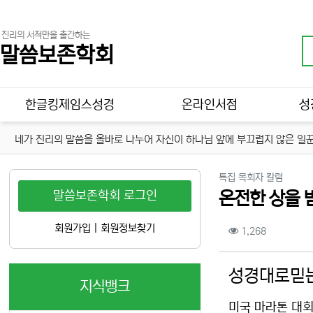
진리의 서적만을 출간하는
말씀보존학회
메인 메뉴
한글킹제임스성경
온라인서점
성
네가 진리의 말씀을 올바로 나누어 자신이 하나님 앞에 부끄럽지 않은 일꾼
분류
특집 목회자 칼럼
말씀보존학회 로그인
온전한 상을 
컨텐츠 정보
회원가입
|
회원정보찾기
조회
1,268
본문
성경대로믿는
지식뱅크
미국 마라톤 대회