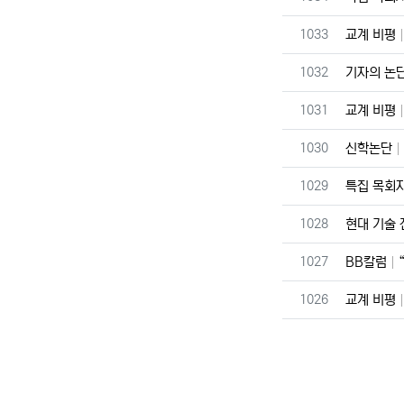
번호
1033
교계 비평
번호
1032
기자의 논
번호
1031
교계 비평
번호
1030
신학논단
번호
1029
특집 목회
번호
1028
현대 기술
번호
1027
BB칼럼
번호
1026
교계 비평