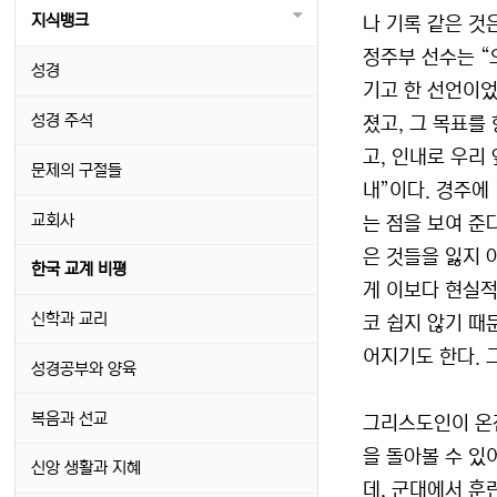
지식뱅크
나 기록 같은 것
정주부 선수는 “
성경
기고 한 선언이었
성경 주석
졌고, 그 목표를
고, 인내로 우리
문제의 구절들
내”이다. 경주에
교회사
는 점을 보여 준
은 것들을 잃지 
한국 교계 비평
게 이보다 현실적
신학과 교리
코 쉽지 않기 때
어지기도 한다. 
성경공부와 양육
복음과 선교
그리스도인이 온전
을 돌아볼 수 있
신앙 생활과 지혜
데, 군대에서 훈