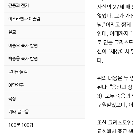
간증과 전기
자신의 27세 때
없었다. 그가 가
이스라엘과 이슬람
녕.”이라고 짧게
설교
인데, 이때까지 
로 믿는 그리스도
이송오 목사 칼럼
신이 “세상에서 
박승용 목사 칼럼
다.
로마카톨릭
위의 내용은 두 
이단연구
된다. “음란과 
3). 모두 죽음
묵상
구원받았으니, 이
기타 글모음
또한 그리스도인은
100문 100답
교회에서 종교 생