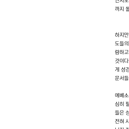
닌지도 
까지 
하지만
도들의
람하고
것이다
게 성
문서들도
에베소
심히 
들은 
전혀 