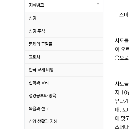
지식뱅크
- 스머
성경
성경 주석
사도들
문제의 구절들
이 오르
교회사
음으로
한국 교계 비평
신학과 교리
사도들
지 10
성경공부와 양육
유다가
복음과 선교
매, 
에 맞
신앙 생활과 지혜
스머나