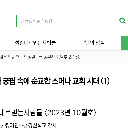
성경대로믿는사람들
그날의 양식
은 일꾼으로 인정받도록 공부하라(딤후 2:15).
분류
 궁핍 속에 순교한 스머나 교회 시대 (1)
츠 정보
조회
0
대로믿는사람들 <2023년 10월호>
 / 킹제임스성경신학교 강사