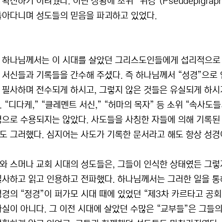
확신하기 어려웠다. 이런 상황에 소위 “위경”(Pseudepigraph
돌아다니며 성도들의 믿음을 파괴하고 있었다.
 하나님께서는 이 시대를 살았던 그리스도인들에게 섭리적으로 
 서신들과 기록들을 간수해 주셨다. 즉 하나님께서 “성경”으로
 필사하며 전수되게 하시고, 그렇지 않은 것들은 유실되게 하
. “디다케,” “클레멘트 서신,” “허마의 목자” 등 소위 “속사
경으로 수용되지는 않았다. 사도들을 사칭한 자들에 의해 기록된 “
 그러했다. 심지어는 사도가 기록한 문서라고 해도 항상 성경이 되
와 스머나 교회 시대의 성도들은, 그들이 인식한 상태였든 그렇지
필사하고 읽고 인용하고 전파했다. 하나님께서는 그러한 일을 통
성경의 “정경”이 퍼가모 시대 때에 있었던 “제3차 카르타고 공회(
사실이 아니다. 그 이전 시대에 살았던 수많은 “교부들”은 그들