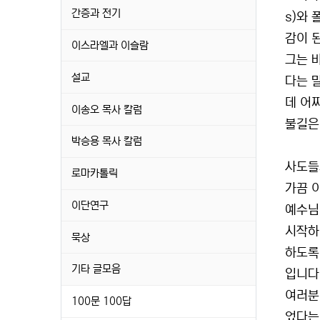
간증과 전기
s)와 
감이 
이스라엘과 이슬람
그는 바
설교
다는 
데 어
이송오 목사 칼럼
불길은
박승용 목사 칼럼
사도들
로마카톨릭
가끔 
이단연구
예수님
시작하
묵상
하도록
기타 글모음
입니다
여러분
100문 100답
었다는