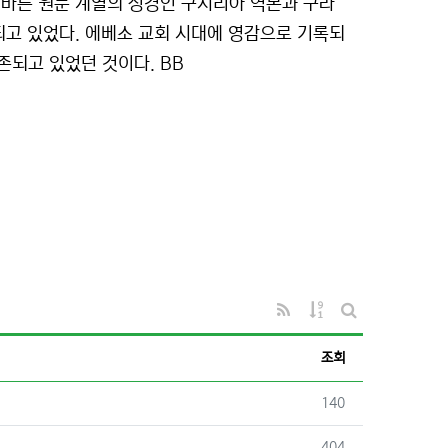
 바른 원문 계열의 성경인 구시리아 역본과 구라
사용되고 있었다. 에베소 교회 시대에 영감으로 기록되
존되고 있었던 것이다. BB
RSS
게시물 정렬
게시판 검색
조회
조회
140
조회
404