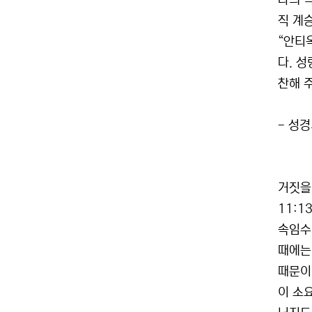
나의 
직 계
“안티
다. 
찬해 주
- 성경
거짓을
11:
속임수가
때에는
때문이
이 소