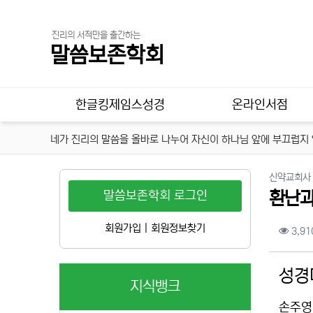
진리의 서적만을 출간하는
말씀보존학회
메인 메뉴
한글킹제임스성경
온라인서점
네가 진리의 말씀을 올바로 나누어 자신이 하나님 앞에 부끄럽지 않
신약교회사
말씀보존학회 로그인
환난과
컨텐
회원가입
|
회원정보찾기
3,91
본문
성경
지식뱅크
손주영