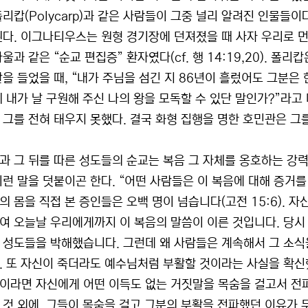
폴리캅(Polycarp)과 같은 사람들이 그중 널리 알려진 인물들
된다. 이그나티우스는 원형 경기장에 던져졌을 때 사자 우리로 
울과 같은 “순교 편집증” 환자였다(cf. 행 14:19,20). 
말을 들었을 때, “내가 주님을 섬긴 지 86년이 흘렀어도 그분은
찌 내가 날 구원해 주신 나의 왕을 모독할 수 있단 말인가?”라고
 그를 전혀 태우지 못했다. 결국 화형 집행을 명한 호민관은 그
과 그 뒤를 따른 성도들의 순교는 복음 그 자체를 옹호하는 강력
이런 말을 덧붙이곤 한다. “어떤 사람들은 이 복음에 대해 증거
의 몸을 직접 본 증인들은 오백 명이 넘습니다(고전 15:6). 
여 오늘날 우리에게까지 이 복음의 말씀이 이른 것입니다. 당시
 성도들을 박해했습니다. 그런데 왜 사람들은 계속해서 그 소식
. 또 자신이 죽더라도 예수님처럼 부활할 것이라는 사실을 확신
이라면 자신에게 어떤 이득도 없는 거짓말을 목숨을 걸고서 전
 것 외에, 그들이 목숨을 걸고 그분의 부활을 전파했던 이유가 