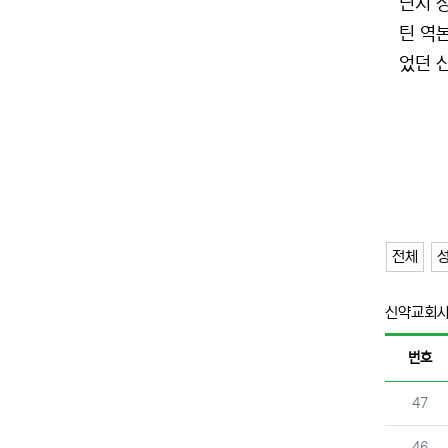
닌지 
틴 역본
었던 
전체
신약교회
번호
번호
47
번호
46