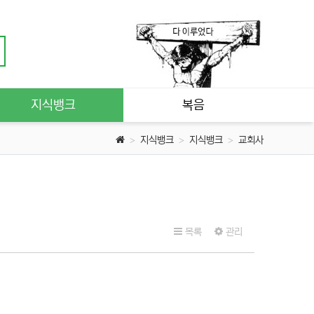
지식뱅크
복음
지식뱅크
지식뱅크
교회사
목록
관리