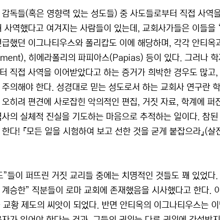
 감독들(혹은 영향력 있는 성도들) 중 사도들로부터 직접 사역
 사역했다고 여겨지는 사람들이 있는데, 교회사가들은 이들을 “속사도
언급했던 이그나티우스와 폴리캅도 이에 해당하며, 각각 안티옥과
ement), 히에라폴리의 파피아스(Papias) 등이 있다. 그러
터 직접 사역을 이어받았다고 하는 증거가 희박한 경우도 많고,
 주의해야 한다. 성경대로 믿는 성도로서 하는 교회사 연구란 
 오히려 편견에 사로잡힌 악의적인 편집, 거짓 자료, 학계에 퍼진
역사의 실체적 진실을 기도하는 마음으로 추적하는 일이다. 참된
한다! 『모든 일을 시험하여 보고 선한 것을 굳게 붙잡으라』(살전 
도”들이 퍼뜨린 거짓 교리들 중에는 치명적인 것들도 꽤 있었다. 
 계승한” 직분들이 로마 교회에 존재했음을 시사했다고 한다. 
 곧 교황 제도의 씨앗이 되었다. 반면 안티옥의 이그나티우스는 