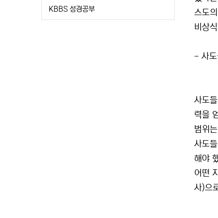
KBBS 성경공부
스도의
비상식
- 사
사도들
력을 
범위는
사도들
해야 
어떤 
사)으