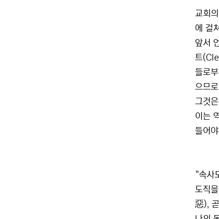
교회의
에 걸쳐
앞서 
트(Cl
들로부
으므로
그것은
이는 
들어야 
“속사
도직을
惡),