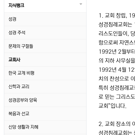
지식뱅크
1. 교회 창립, 1
성경
성경침례교회는 1
성경 주석
리스도인들이, 당
함으로써 자연스
문제의 구절들
1992년 2월부
교회사
의 지하 사무실을
1992년 4월 
한국 교계 비평
치의 찬성으로 
신학과 교리
특히 성경침례교회
로 믿는 그리스도
성경공부와 양육
교회”입니다.
복음과 선교
2. 교회 장소의
신앙 생활과 지혜
성경침례교회는 창