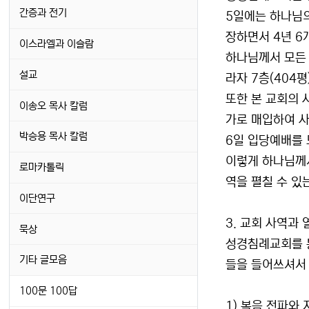
간증과 전기
5일에는 하나님의
장하면서 4년 6
이스라엘과 이슬람
하나님께서 모든 
설교
라자 7층(404
또한 본 교회의 
이송오 목사 칼럼
가로 매입하여 사
박승용 목사 칼럼
6일 입당예배를
이렇게 하나님께
로마카톨릭
역을 펼칠 수 있
이단연구
3. 교회 사역과 
묵상
성경침례교회를 
기타 글모음
들을 들어쓰셔서
100문 100답
1) 복음 전파와