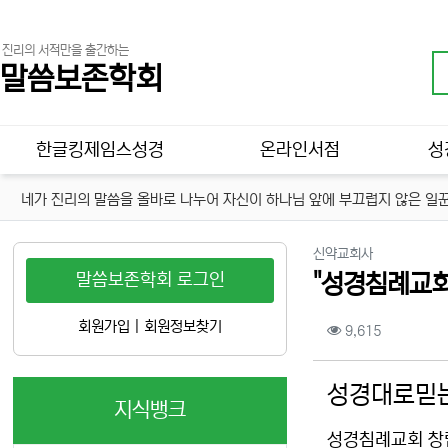
진리의 서적만을 출간하는
말씀보존학회
메인 메뉴
한글킹제임스성경
온라인서점
성
네가 진리의 말씀을 올바로 나누어 자신이 하나님 앞에 부끄럽지 않은 일꾼
분류
신약교회사
말씀보존학회 로그인
"성경침례교회
컨텐츠 정보
회원가입
|
회원정보찾기
조회
9,615
본문
성경대로믿는
지식뱅크
성경침례교회 창