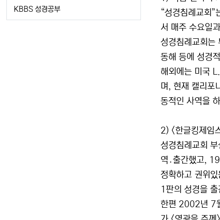
KBBS 성경공부
“성경침례교회”는
서 매주 수요일과
성경침례교회는 부산
동해 등에 성경적
해외에는 미국 L
며, 현재 캘리포
동적인 사역을 하
2) <한글킹제임
성경침례교회 부설
역․출간했고, 1
정확하고 권위있는
1판의 성경을 출
한편 2002년 
가 <영광을 주께