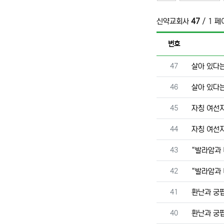
신약교회사
47
/ 1 
번호
번호
47
살아 있다는
번호
46
살아 있다는
번호
45
자칭 여선지
번호
44
자칭 여선지
번호
43
“발라암과 
번호
42
“발라암과 
번호
41
환난과 궁핍
번호
40
환난과 궁핍