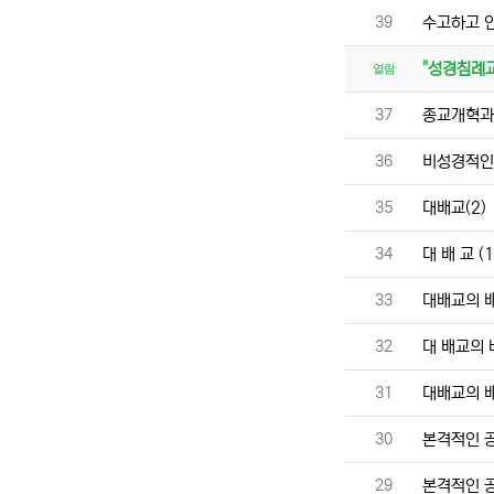
번호
39
수고하고 
"성경침례
열람
번호
37
종교개혁과
번호
36
비성경적인
번호
35
대배교(2)
번호
34
대 배 교 (1
번호
33
대배교의 배
번호
32
대 배교의 
번호
31
대배교의 배
번호
30
본격적인 
번호
29
본격적인 공