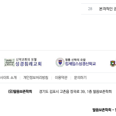
번호
28
본격적인 공
사이트 소개
개인정보처리방침
이용약관
문의하기
(유)말씀보존학회
경기도 김포시 고촌읍 장곡로 39, 1층 말씀보존학회
말씀보존학회 -