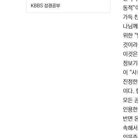
KBBS 성경공부
동적”
가득 
나님께
위한 
것이라
이것은
정보기
이 “
진정한
이다. 
모든 
인용한
반면 
속해서
인문주