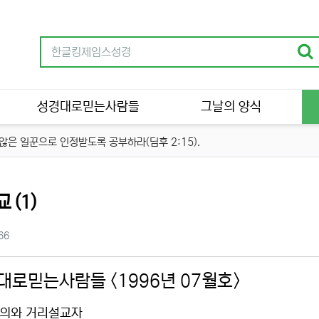
성경대로믿는사람들
그날의 양식
은 일꾼으로 인정받도록 공부하라(딤후 2:15).
분류
 (1)
츠 정보
조회
66
대로믿는사람들 <1996년 07월호>
의와 거리설교자