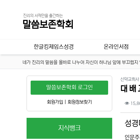
진리의 서적만을 출간하는
말씀보존학회
메인 메뉴
한글킹제임스성경
온라인서점
네가 진리의 말씀을 올바로 나누어 자신이 하나님 앞에 부끄럽지 않
신약교회사
말씀보존학회 로그인
대 배 교
컨텐
회원가입
|
회원정보찾기
15,8
본문
성경
지식뱅크
인문주