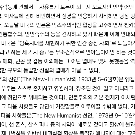
 폭력등에 관해서는 자유롭게 토론이 되는지 모르지만 만약 어떤 
혈, 학자들에 관해 비판하면서 성경을 인용하기 시작하면 당장 방
다. 오늘날 미국의 언론은 막스주의적인 입장을 고수하면서 친카톨
 친통합주의, 반민족주의 등을 견지하고 있기 때문에 이에 반대
 미국은 “암흑시대를 재현하기 위한 인간 중심 사회”로 되돌아
라고 하는 세 가지 종교를 무조건적으로 받아들여야만 하는 것이
 노예화, 빈곤 및 갈등 이외에는 그 어떤 열매도 맺지 못했음을 
일한 규모와 동일한 성질의 열매가 아닐 수 없다.
의 선언”(The New-Humanist의 1933년 5-6월호)은 
 우주는 스스로 존재하고 영원하며, 창조된 것이 결코 아니라고
칙에 정면으로 위배되는 것이다). 인문주의의 기본 전제가 이처
 그 다음 사항들도 당연히 거짓말들로 이루어질 수밖에 없다. 기
 다음 사항들은(The New Humanist 선언, 1973년 9-10
니어, 샘 존스, 찰스 피니 등의 사역이 해로운 것이고 환상에 
 제 1법칙을 위반한 비과학적 환상을 물질과 에너지에 대한 교리