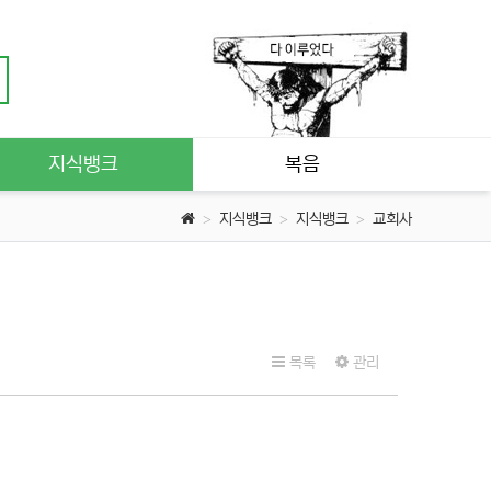
지식뱅크
복음
지식뱅크
지식뱅크
교회사
목록
관리