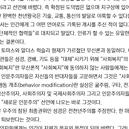
이라고 선언해 버렸다. 즉 확정된 도덕법은 없으며 지구상에 있
찬 완벽한 천년왕국은 기술, 교통, 통신의 발달로 이룩할 수 있
서는 인간에게 그 어떤 언어로도 기록된 계시를 주신 적이 없다
“단체적인 협력들”로 대치되고 말았다. 인류가 할 수 있는 유일
는 결론이다.
 토마스와 알더스 헉슬리 형제가 가르쳤던 무신론과 동일하다. 
관들은 성경, 경배, 기도 등을 “대체”시키기 위해 “사회복지”의
사회복지”란 무신론적 “사회복지”에 동의하지 않는 사람들에게는 
 인문주의자들은 자신들의 반대자들을 고문하면서 그것은 “사회복
행동 개조(behavior modification)란 실상은 굶주림, 구
공산주의자, 사회주의자 및 국제사회주의자 그리고 인문주의자들은
 “새로운 인문주의” 선언에 나오는 바로 그것이다.
온 우주의 참된 최종권위인 성경은 전천년주의를 주장한다. 한 
 퇴보한다는 것이다.
의자들에게는 인간이 자체가 목표와 목적이 되어 버렸다. 그러나