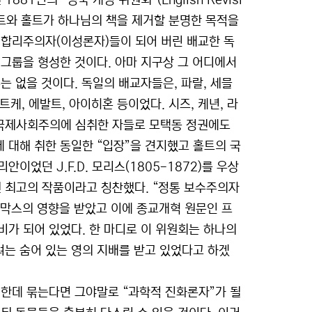
1년의 “영국 개정 위원회”(English Revisi
코트와 홀트가 하나님의 책을 제거할 분명한 목적을
 합리주의자(이성론자)들이 되어 버린 배교한 독
그룹을 형성한 것이다. 아마 지구상 그 어디에서
는 없을 것이다. 독일의 배교자들은, 파랄, 세믈
트케, 에발트, 아이히혼 등이었다. 시즈, 케년, 라
국제사회주의에 심취한 자들로 모택동 정권에도
 대해 취한 동일한 “입장”을 견지했고 홀트의 국
었던 J.F.D. 모리스(1805-1872)를 우상
 최고의 작품이라고 칭찬했다. “정통 보수주의자
 막스의 영향을 받았고 이에 종교개혁 원문인 프
가 되어 있었다. 한 마디로 이 위원회는 하나의
려는 숨어 있는 영의 지배를 받고 있었다고 하겠
 한데 묶는다면 그야말로 “과학적 진화론자”가 될