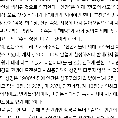
우연히 생성된 것으로 인정한다. “인간”은 이제 “만물의 척도”
과정”으로 “재해석”되거나 “재평가”되어야만 한다. 후천년적 체
따라(요 14장, 행 1장, 살전 4장) 지상에 다시 돌아오심으로써
 필요로하는 억압받는 소수들의 “해방”과 사회 정의를 위해 종
이끄는 인문주의 정신, 바로 그것이라고 한다.
의, 인문주의 그리고 사회주의는 무신론자들에 의해 고수되건 
갖추고 있다. 계시록 20:1-10의 말씀에 찬성하거나 반대하지 않
 왕에 대해 다루고 있기 때문이다(를 볼 것). 권위에 관한 그 
성경의 권위에 도전한다 - 최종권위인 성경을 다루지 않을 수 없
 성경은 1900년 전에 인간은 창조주의 개입 없이는(시 2편, 마
고(딤후 3장, 렘 23장, 마 23장, 딤전 4장, 계 13장) 선언
의적이고, 반카톨릭적이며, 비인문주의적인 통치자시며 지상에서
선포하고 있기 때문이다.
실을 믿든 안 믿든 간에 최종권위인 성경을 무너뜨림으로 인간의