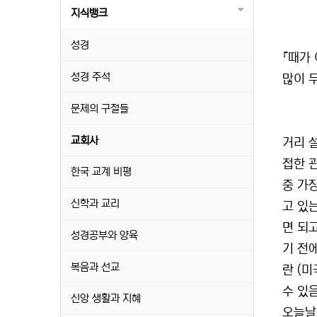
지식뱅크
성경
『때가
성경 주석
많이 
문제의 구절들
교회사
거리 설
접한 
한국 교계 비평
중 가
신학과 교리
고 있
면 되
성경공부와 양육
기 전
복음과 선교
란 (
수 있
신앙 생활과 지혜
오늘날