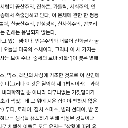
사람이 공산주의, 진화론, 카톨릭, 사회주의, 인
송에서 축출당하고 만다. 이 문제에 관한 한 평등
릭, 친공산주의, 반성경적, 친사회주의, 반분리
되는 견해는 용납되지 않는다.
가고 있는 셈이다. 인문주의와 더불어 진화론과 공
 오늘날 미국의 추세이다. 그러나 이 세 가지는
역사는 보여 준다. 중세의 로마 카톨릭이 맺은 열매
엥겔스, 막스, 레닌의 사상에 기초한 것으로 이 선언에
 한다(그러나 이것은 열역학 제 1법칙이라는 과학
럼 비과학적일 뿐 아니라 터무니없는 거짓말이기
초가 썩었는데 그 위에 지은 집이야 뻔하지 않은
월호) 무디, 토레이, 집시 스미스, 빌리 선데이, 밥 존
불과하다는 생각을 유포하기 위해 작성된 것들이다.
로 채택한 이들은 모든 윤리는 “상황에 따라 유