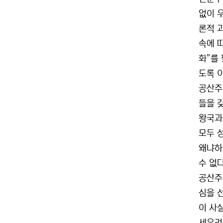
없이 
론적 
속에 
화”를
도록 
공산주
들을 
왕국과
모두 
왜냐하면
수 없다
공산주
심을 
이 사