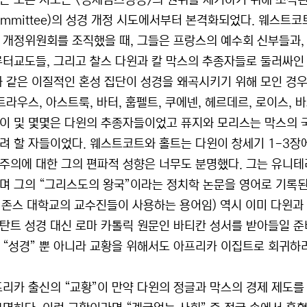
 모든 시도는 <킹제임스성경>의 권위를 제거하기 위해 조직된 188
Committee)의 성경 개정 시도에서부터 본격화되었다. 웨스트
 개정위원회를 조직했을 때, 그들은 프랑스의 예수회 신부들과,
루터교도들, 그리고 찰스 다윈과 칼 막스의 추종자들로 둘러싸인 
와 같은 이질적인 혼성 집단이 성경을 왜곡시키기 위해 모인 경우
트라우스, 아스트룩, 바터, 훕펠트, 쿠에넨, 헤르데르, 로이스, 바
이 및 몇몇은 다윈의 추종자들이었고 퓨지와 모리스는 막스의 
려 할 자들이었다. 웨스트코트와 홀트는 다윈이 창세기 1-3장에
주의에 대한 그의 편파적 성향은 너무도 분명했다. 그는 유니테리안이
며 그의 “그리스도의 왕국”이라는 정치학 논문을 영어로 기록된
밥 존스 대학교의 교수진들이 사용하는 용어임) 역시 이미 다윈과
탄트 성경 대신 로마 카톨릭 원문인 바티칸 성서를 받아들일 준비
 “성경” 뿐 아니라 교황을 위해서도 아프리카 이집트로 회귀하
프리카 출신의 “교황”이 만약 다윈의 정글과 막스의 경제 제도를