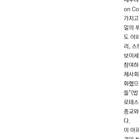
세우려는
on 
가지고
일의 
도 이
러, 스
보이세
참여하
제사회
화했으
들”(
로테스
종교와
다.
이 아