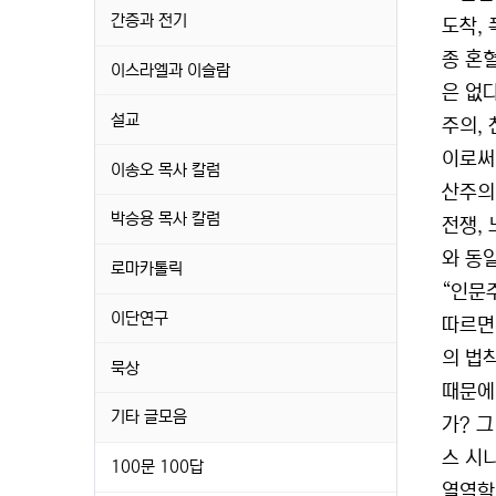
간증과 전기
도착,
종 혼
이스라엘과 이슬람
은 없
설교
주의,
이로써
이송오 목사 칼럼
산주의
박승용 목사 칼럼
전쟁,
와 동
로마카톨릭
“인문주
이단연구
따르면
의 법
묵상
때문에
기타 글모음
가? 그
스 시
100문 100답
열역학