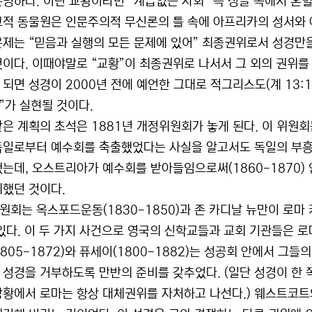
분명하다. 이런 교황이라면 “계급없는 사회” 즉 정글 속에서 혼
교적 동물원은 인문주의적 무신론의 틀 속에 아프리카의 성서와 
문제는 “믿음과 실행의 모든 문제에 있어” 최종권위로서 성경만
것이다. 이때야말로 “교황”이 최종권위로 나서서 그 외의 권위를
되면 성경이 2000년 전에 예언한 그대로 적그리스도(계 13:1
”가 실현될 것이다.
같은 계획의 초석은 1881년 개정위원회가 놓게 된다. 이 위원
독일로부터 예수회를 축출했었다는 사실을 알고서도 독일의 부흥시
했는데, 오스트리아가 예수회를 받아들임으로써(1860-1870)
취했던 것이다.
원회는 옥스포드운동(1830-1850)과 존 카디날 뉴만이 로마
 있다. 이 두 가지 사건으로 영국의 신학교들과 교회 기관들은 
1805-1872)와 퓨세이(1800-1882)는 성공회 안에서 그
 성경을 거부하도록 만반의 준비를 갖추었다. (일단 성경이 한
상황에서 로마는 항상 대체권위를 자처하고 나선다.) 웨스트코