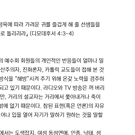
정욕에 따라 가려운 귀를 즐겁게 해 줄 선생들을
 돌리리라』 (디모데후서 4:3-4)
스 림즈의 예수회 회원들의 개인적인 반응들이 얼마나 밀
산주의자, 진화론자, 카톨릭 교도들이 접해 본 것
방식을 “해방”시켜 주기 위해 온갖 노력을 경주하
고 있기 때문이다. 라디오와 TV 방송은 꺼 버리
있지만, 거리의 설교자는 거리에서 쫓아내거나 죽이
밖에 없기 때문이다. 참된 표현(혹은 언론)의 자유
일어나 입을 열어 자기가 말하기 원하는 것을 말할
서는 도색잡지, 여성 동성연애, 인종, 낙태, 성