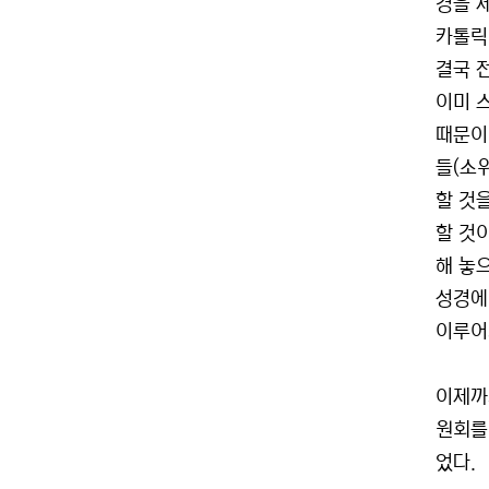
경을 
카톨릭
결국 
이미 
때문이다
들(소
할 것을
할 것
해 놓
성경에
이루어
이제까
원회를
었다.