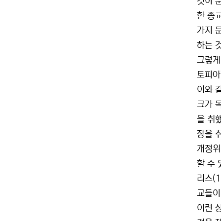
것이 
한 종
가지 
하는 
그렇게 
토피아
이와 
크가 
을 취
장을 
개정위
할 수
리스(
교들이
이런 