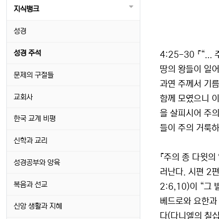
지식뱅크
성경
성경 주석
4:25-30 『
땅의 왕들이 일어
문제의 구절들
과연 주께서 기
교회사
함께 모였으니 이
을 살피시어 주의
한국 교계 비평
들이 주의 거룩하
신학과 교리
『주의 종 다윗의
성경공부와 양육
러난다. 시편 2
복음과 선교
2:6,10)이 “
베드로와 요한과 
신앙 생활과 지혜
다(다니엘의 칠십