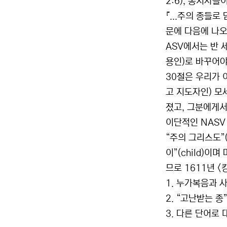
2:6), 통치자
『...주의 종들로
문에 다음에 나오
ASV에서는 반 세
용인)로 바꾸어야
30절은 우리가 
고 지도자인) 모
졌고, 그분에게서
이단적인 NASV
“주의 그리스도”(
이”(child)이
므로 1611년 
1. 누가복음과 
2. “고난받는 
3. 다른 단어로