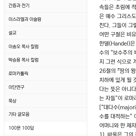
간증과 전기
속들은 초림에 적
은 예수 그리스도
이스라엘과 이슬람
친다. 그들이 그렇
설교
어떤 구절은 비유적
한델(Handel)
이송오 목사 칼럼
수의 “보수주의
박승용 목사 칼럼
지 그런 식으로 
26절의 『땅의 
로마카톨릭
치하에 있게 될 
이단연구
다는 뜻은 아니다.
는 자들”이 로마
묵상
[“대다수(maj
기타 글모음
수를 대적하는” 
어머니와 한 제자와
100문 100답
1). 바울은 그의