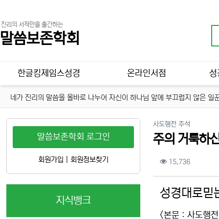
진리의 서적만을 출간하는
말씀보존학회
메인 메뉴
한글킹제임스성경
온라인서점
성
네가 진리의 말씀을 올바로 나누어 자신이 하나님 앞에 부끄럽지 않은 일꾼
분류
사도행전 주석
말씀보존학회 로그인
주의 거룩하신
컨텐츠 정보
회원가입
|
회원정보찾기
조회
15,736
본문
성경대로믿는
지식뱅크
<본문 : 사도행전