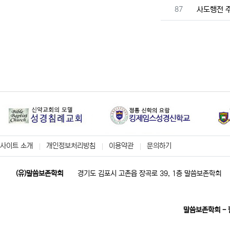
번호
87
사도행전 
사이트 소개
개인정보처리방침
이용약관
문의하기
(유)말씀보존학회
경기도 김포시 고촌읍 장곡로 39, 1층 말씀보존학회
말씀보존학회 -