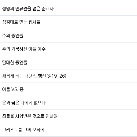
생명의 면류관을 얻은 순교자
성경대로 믿는 집사들
주의 증인들
주의 거룩하신 아들 예수
담대한 증인들
새롭게 되는 때(사도행전 3:19-26)
아들 VS. 종
은과 금은 나에게 없으나
죄들을 사함받은 것으로 인하여
그리스도를 그의 보좌에