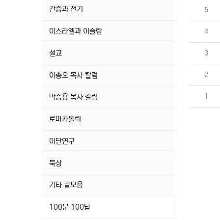
간증과 전기
번호
5
이스라엘과 이슬람
번호
4
번호
설교
3
번호
2
이송오 목사 칼럼
번호
1
박승용 목사 칼럼
로마카톨릭
이단연구
묵상
기타 글모음
100문 100답