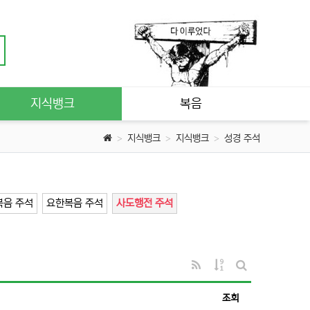
지식뱅크
복음
지식뱅크
지식뱅크
성경 주석
복음 주석
요한복음 주석
사도행전 주석
RSS
게시물 정렬
게시판 검색
조회