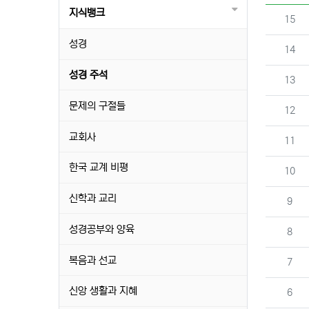
지식뱅크
번호
15
성경
번호
14
성경 주석
번호
13
문제의 구절들
번호
12
교회사
번호
11
한국 교계 비평
번호
10
신학과 교리
번호
9
성경공부와 양육
번호
8
복음과 선교
번호
7
신앙 생활과 지혜
번호
6