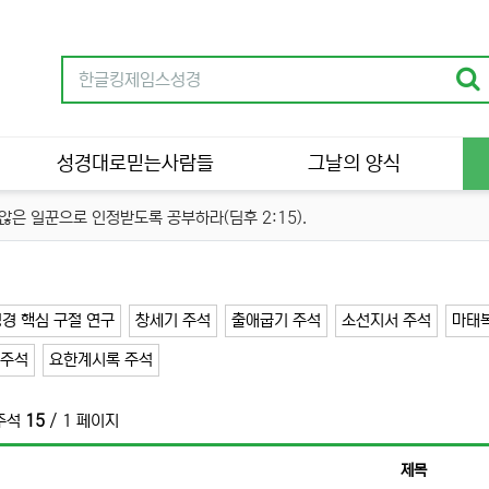
성경대로믿는사람들
그날의 양식
은 일꾼으로 인정받도록 공부하라(딤후 2:15).
경 핵심 구절 연구
창세기 주석
출애굽기 주석
소선지서 주석
마태
 주석
요한계시록 주석
주석
15
/ 1 페이지
제목