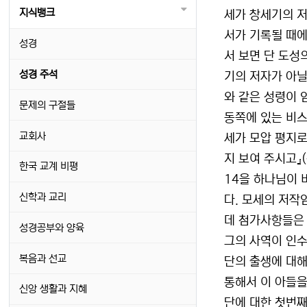
지식뱅크
세가 창세기의 저
서가 기록될 때에
성경
서 보면 단 도성
성경 주석
기의 저자가 아닐
와 같은 성령이 
문제의 구절들
동쪽에 있는 비스
교회사
세가 모압 평지로
지 보여 주시고』
한국 교계 비평
14을 하나님이 
신학과 교리
다. 모세의 저작
데 첨가사항들은 
성경공부와 양육
그의 사역이 인수
복음과 선교
단의 출생에 대해
통해서 이 아들을
신앙 생활과 지혜
단에 대한 첫번째