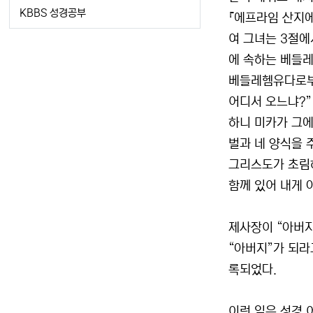
KBBS 성경공부
『에프라임 산지에
여 그녀는 3절에
에 속하는 베들레
베들레헴유다로부터
어디서 오느냐?”
하니 미카가 그에
벌과 네 양식을 주
그리스도가 초림하
함께 있어 내게 아
제사장이 “아버지
“아버지”가 되라
록되었다.
이런 일은 성경 