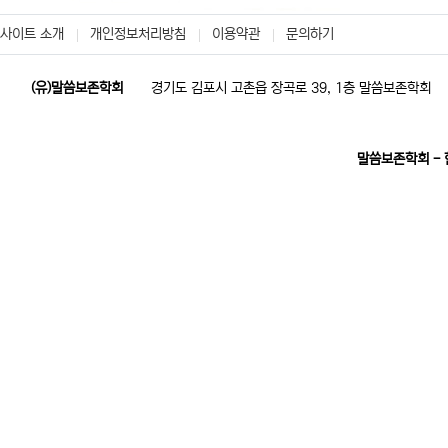
사이트 소개
개인정보처리방침
이용약관
문의하기
(유)말씀보존학회
경기도 김포시 고촌읍 장곡로 39, 1층 말씀보존학회
말씀보존학회 -