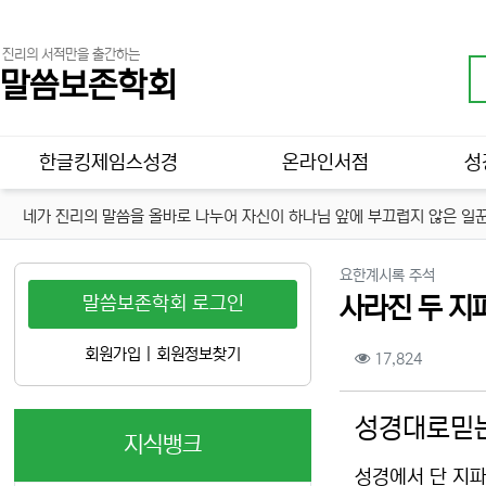
진리의 서적만을 출간하는
말씀보존학회
메인 메뉴
한글킹제임스성경
온라인서점
성
네가 진리의 말씀을 올바로 나누어 자신이 하나님 앞에 부끄럽지 않은 일꾼
분류
요한계시록 주석
말씀보존학회 로그인
사라진 두 지파
컨텐츠 정보
회원가입
|
회원정보찾기
조회
17,824
본문
성경대로믿는
지식뱅크
성경에서 단 지파