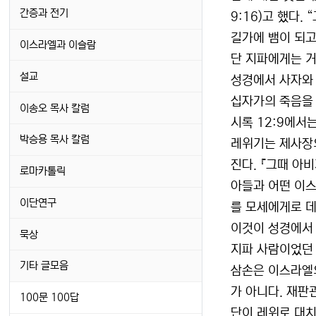
간증과 전기
9:16)고 했다
길가에 뱀이 되고
이스라엘과 이슬람
단 지파에게는 거
설교
성경에서 사자와 
십자가의 죽음을 
이송오 목사 칼럼
시록 12:9에서
박승용 목사 칼럼
레위기는 제사장
진다. 『그때 아
로마카톨릭
아들과 어떤 이스
이단연구
를 모세에게로 데
이것이 성경에서 
묵상
지파 사람이었던 
기타 글모음
삼손은 이스라엘의
가 아니다. 재판
100문 100답
단이 레위로 대치