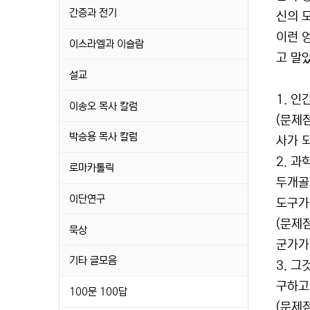
간증과 전기
신의 모
이런 
이스라엘과 이슬람
고 말
설교
1. 
이송오 목사 칼럼
(문제
박승용 목사 칼럼
사가 되
2. 
로마카톨릭
두개골
이단연구
도구가
(문제
묵상
군가가
기타 글모음
3. 
구하고
100문 100답
(문제점