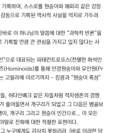
로 기록하여, 스스로를 원숭이와 해파리 같은 강장
감동으로 기록된 역사적 사실을 억지로 가두려
곧바로 이 하나님의 말씀에 대한 “과학적 반론”을
 기록할 만큼 큰 관심을 가지고 있지 않다는 사
경인”으로 대표되는 피테칸트로프스(전멸한 화석인
Hominoids)를 통해 안경원숭이와 유인원(Pr
리고 드디어는 고릴라에 이르기까지 - 킹콩과 “원숭이 혹성”
이들, 쉬타인베크 같은 자들처럼 적자생존의 경쟁
리가 줄어들면서 개구리가 되었고 그 다음은 뱅골보
, 개구리 그리고 원숭이 인간으로... 이 모든
그야말로 진화에 대한 적절한 표현이다.
그 누구에게도 감사치 못하리라. (바로 이러한 당