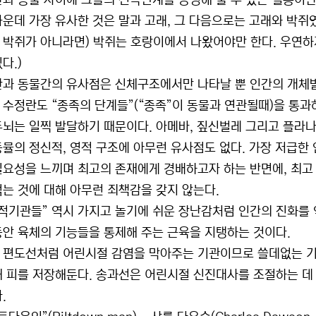
간과 동물 사이에 그들의 친족관계를 증명해 줄 수 있는 혈통이란 없
가운데 가장 유사한 것은 말과 고래, 그 다음으로는 고래와 박쥐
 박쥐가 아니라면) 박쥐는 호랑이에서 나왔어야만 한다. 우연하
다.)
인간과 동물간의 유사점은 신체구조에서만 나타날 뿐 인간의 개체
 수정란도 “종족의 단계들”(“종족”이 동물과 연관될때)을 통
두뇌는 일찍 발달하기 때문이다. 아메바, 짚신벌레 그리고 플라나
동뮬의 정신적, 영적 구조에 아무런 유사점도 없다. 가장 저급한
필요성을 느끼며 최고의 존재에게 경배하고자 하는 반면에, 최고
먹는 것에 대해 아무런 죄책감을 갖지 않는다.
“흔적기관들” 역시 가지고 놀기에 쉬운 장난감처럼 인간의 진화를
동안 육체의 기능들을 통제해 주는 근육을 지탱하는 것이다.
 편도선처럼 어린시절 감염을 막아주는 기관이므로 쓸데없는 기관
해 피를 저장해둔다. 송과선은 어린시절 신진대사를 조절하는 데
.