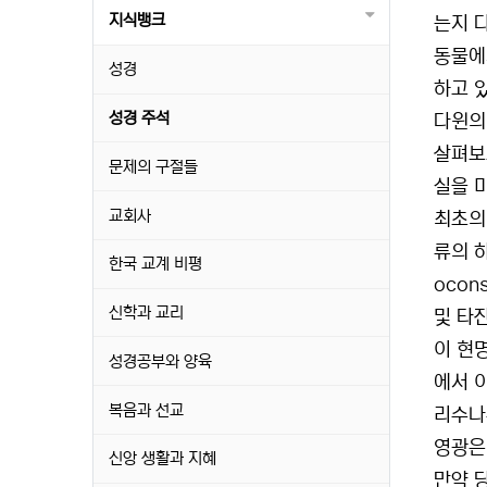
지식뱅크
는지 
동물에
성경
하고 
성경 주석
다윈의
살펴보
문제의 구절들
실을 
교회사
최초의
류의 
한국 교계 비평
ocon
신학과 교리
및 타
이 현
성경공부와 양육
에서 
복음과 선교
리수나
영광은
신앙 생활과 지혜
만약 