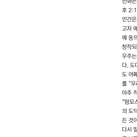
진화는
후 2:1
인간은
고자 
에 동
창작되
우주는
다. 
도 어째
를 “
아주 
“맘모
의 도덕
든 것
다시 