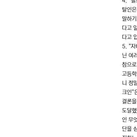
4. “
탈인은
말하기
다고 
다고 
5. “
닌 여
참으로
고등학
니 정말
크인”
결론을
도달했
인 무
단을 