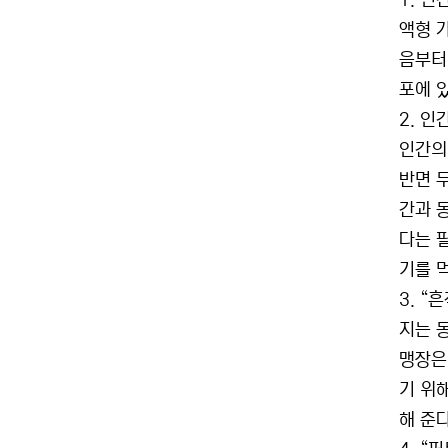
1. 인
액형 
음부터
포에 있
2. 
인간의
반면 
간과 
다는 
기를 
3. 
지는 
맹장은
기 위
해 준다