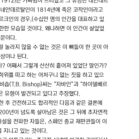
son, 1912)은 가짜임이 드러났고 그 유명한 네안데르
는 네안데르탈인이 1814년에 죽은 코작인이라고
베르크인의 경우,(수십만 명의 인간을 대표하고 있
한한 모습일 것이다. 왜냐하면 이 인간이 살았었
때문이다.
말 놀라지 않을 수 없는 것은 이 뼈들이 한 곳이 아
이상이나 된다.
? 어째서 그렇게 산산히 흩어져 있었단 말인가?
학위를 따고 하는 어처구니 없는 짓을 하고 있으
숍(T.B. Bishop)씨는 “자바인”과 “하이델베르
은 유형이 발견되고 있다고 주장했다.
한 후 건전하고도 합리적인 다음과 같은 결론에
200년이 넘도록 살아남은 것은 그 뒤에 초자연적
가설을 전파한 자들은, 스페인 종교 재판관들이 이
를 지니고 있는 것이다.