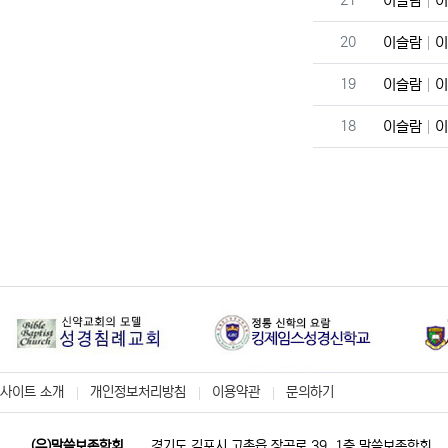
21
이슬람
이
번호
20
이슬람
이
번호
19
이슬람
이
번호
18
이슬람
이
사이트 소개
개인정보처리방침
이용약관
문의하기
(유)말씀보존학회
경기도 김포시 고촌읍 장곡로 39, 1층 말씀보존학회