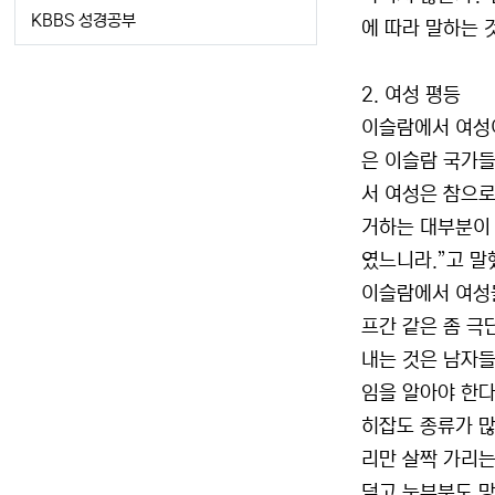
KBBS 성경공부
에 따라 말하는 
2. 여성 평등
이슬람에서 여성이
은 이슬람 국가들
서 여성은 참으로
거하는 대부분이 
였느니라.”고 말했
이슬람에서 여성들
프간 같은 좀 극
내는 것은 남자들
임을 알아야 한다
히잡도 종류가 많
리만 살짝 가리는
덮고 눈부분도 망