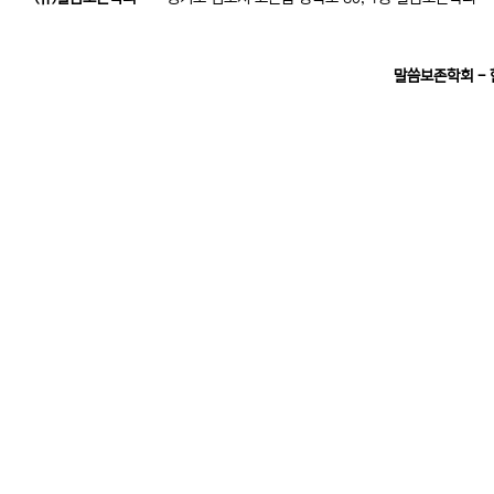
말씀보존학회 -