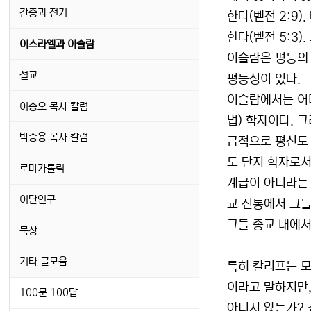
간증과 전기
한다(벧전 2:9
한다(벧전 5:3
이스라엘과 이슬람
이슬람은 평등의
설교
평등성이 있다.
이슬람에서는 어떠
이송오 목사 칼럼
법) 학자이다. 
박승용 목사 칼럼
급적으로 평신도 
도 단지 학자로서
로마카톨릭
계급이 아니라는 
이단연구
교 전통에서 그
그들 종교 내에서
묵상
기타 글모음
특히 칼리프는 모
이라고 말하지만,
100문 100답
아니지 않는가? 