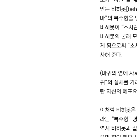
소가 “사탄”을 
만든 비히못[beh
마”의 복수형을 번
비히못이 “소처럼
비히못의 본래 모
게 됨으로써 “소처
사해 준다.
(마귀의 영에 사
귀”의 실체를 가
탄 자신의 예표요
이처럼 비히못은 
라는 “복수형” 
역시 비히못과 같