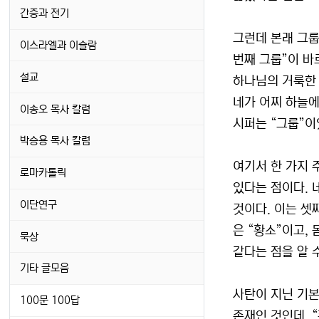
간증과 전기
그런데 본래 그룹
이스라엘과 이슬람
번째 그룹”이 바
설교
하나님의 거룩한 
네가 어찌 하늘에
이송오 목사 칼럼
시퍼는 “그룹”이
박승용 목사 칼럼
여기서 한 가지 
로마카톨릭
있다는 점이다. 네
이단연구
것이다. 이는 셋
은 “황소”이고, 
묵상
같다는 점을 알 
기타 글모음
사탄이 지닌 기본
100문 100답
존재인 것인데, 