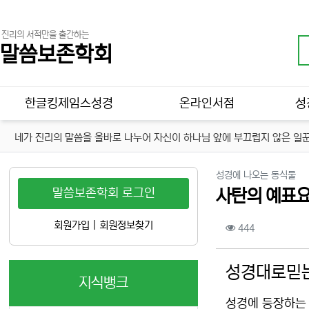
진리의 서적만을 출간하는
말씀보존학회
메인 메뉴
한글킹제임스성경
온라인서점
성
네가 진리의 말씀을 올바로 나누어 자신이 하나님 앞에 부끄럽지 않은 일꾼
분
성경에 나오는 동식물
말씀보존학회 로그인
사탄의 예표요 
컨텐츠 정보
회원가입
|
회원정보찾기
조회
444
본문
성경대로믿는
지식뱅크
성경에 등장하는 