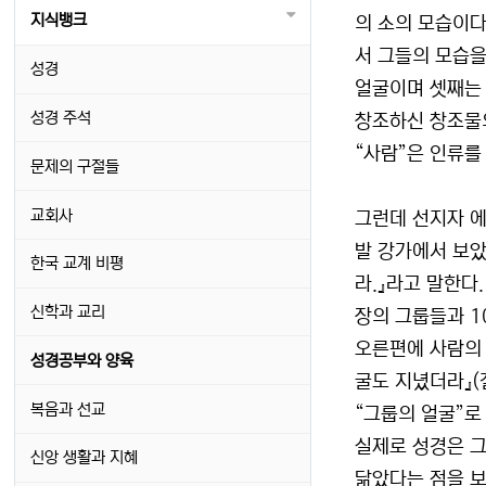
지식뱅크
의 소의 모습이다
서 그들의 모습을
성경
얼굴이며 셋째는 
성경 주석
창조하신 창조물의
“사람”은 인류를 
문제의 구절들
교회사
그런데 선지자 에
발 강가에서 보았
한국 교계 비평
라.』라고 말한다
신학과 교리
장의 그룹들과 1
오른편에 사람의 
성경공부와 양육
굴도 지녔더라』(
복음과 선교
“그룹의 얼굴”로
실제로 성경은 그
신앙 생활과 지혜
닮았다는 점을 보