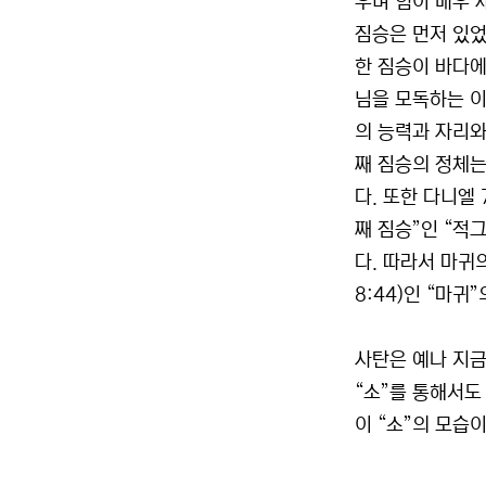
우며 힘이 매우 
짐승은 먼저 있었던
한 짐승이 바다에
님을 모독하는 이
의 능력과 자리와 
째 짐승의 정체는
다. 또한 다니엘 
째 짐승”인 “적
다. 따라서 마귀
8:44)인 “마귀
사탄은 예나 지금
“소”를 통해서도
이 “소”의 모습이