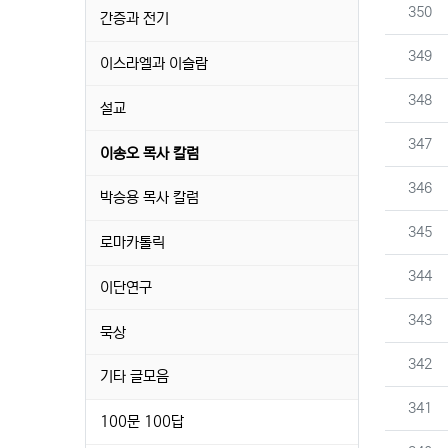
번호
350
간증과 전기
번호
349
이스라엘과 이슬람
번호
348
설교
번호
347
이송오 목사 칼럼
번호
346
박승용 목사 칼럼
번호
345
로마카톨릭
번호
344
이단연구
번호
343
묵상
번호
342
기타 글모음
번호
341
100문 100답