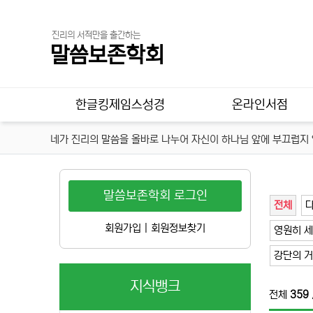
진리의 서적만을 출간하는
말씀보존학회
메인 메뉴
한글킹제임스성경
온라인서점
네가 진리의 말씀을 올바로 나누어 자신이 하나님 앞에 부끄럽지 않
말씀보존학회 로그인
전체
다
회원가입
|
회원정보찾기
영원히 세
강단의 
지식뱅크
전체
359