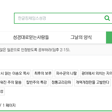
성경대로믿는사람들
그날의 양식
은 일꾼으로 인정받도록 공부하라(딤후 2:15).
시 읽는 이송오 목사
최후의 보루
파수꾼의 나팔
광야에서 외치는 자의
워진 주의 말씀
칼빈주의 특강
정통교리강좌
개역개정판을 고발한다
거성
/ 1 페이지