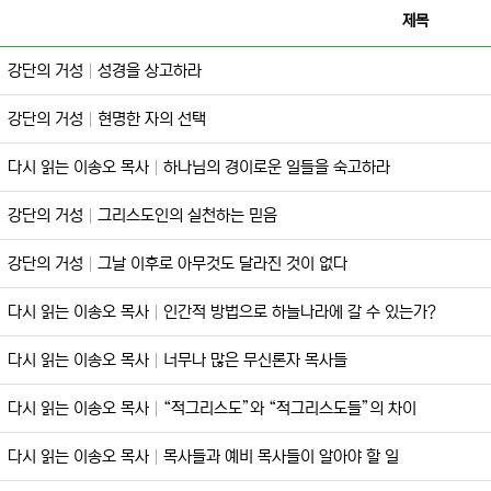
제목
강단의 거성
성경을 상고하라
강단의 거성
현명한 자의 선택
다시 읽는 이송오 목사
하나님의 경이로운 일들을 숙고하라
강단의 거성
그리스도인의 실천하는 믿음
강단의 거성
그날 이후로 아무것도 달라진 것이 없다
다시 읽는 이송오 목사
인간적 방법으로 하늘나라에 갈 수 있는가?
다시 읽는 이송오 목사
너무나 많은 무신론자 목사들
다시 읽는 이송오 목사
“적그리스도”와 “적그리스도들”의 차이
다시 읽는 이송오 목사
목사들과 예비 목사들이 알아야 할 일