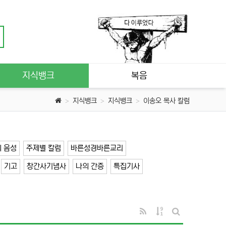
지식뱅크
복음
지식뱅크
지식뱅크
이송오 목사 칼럼
 음성
주제별 칼럼
바른성경바른교리
기고
창간사기념사
나의 간증
특집기사
RSS
게시물 정렬
게시판 검색