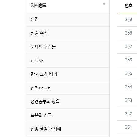
지식뱅크
번호
성경
번호
359
번호
성경 주석
358
번호
357
문제의 구절들
번호
356
교회사
번호
355
한국 교계 비평
번호
354
신학과 교리
번호
353
성경공부와 양육
번호
352
복음과 선교
번호
351
신앙 생활과 지혜