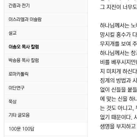
간증과 전기
그 지진이 너무도
이스라엘과 이슬람
하나님께서는 노아
설교
망시킬 홍수가 다
무지개를 보여 주셨
이송오 목사 칼럼
하나님께서는 창
박승용 목사 칼럼
비를 베푸시지만(
지 미치게 하신다(
로마카톨릭
징계의 방법과 
이단연구
없이 신들을 붙들
에 맞는 신을 하
묵상
는 것도 아니고,
기타 글모음
없기 때문이다. 
생명을 부지하고 
100문 100답