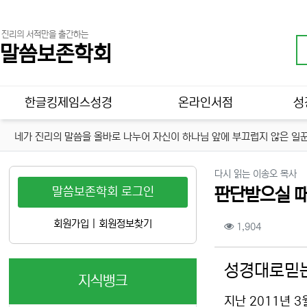
진리의 서적만을 출간하는
말씀보존학회
메인 메뉴
한글킹제임스성경
온라인서점
성
네가 진리의 말씀을 올바로 나누어 자신이 하나님 앞에 부끄럽지 않은 일꾼
분
다시 읽는 이송오 목사
말씀보존학회 로그인
판단받으실 때
컨텐츠 정보
회원가입
|
회원정보찾기
조회
1,904
본문
성경대로믿는
지식뱅크
지난 2011년 3