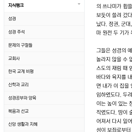
지식뱅크
의 쓰나미가 휩쓸
보듯이 쓸려 갔다
성경
났다. 정권, 군대
성경 주석
마 원전 두 기가
문제의 구절들
그들은 성경의 예
교회사
놀라지 않을 수 
스도의 재림 때 
한국 교계 비평
바다와 육지를 내
신학과 교리
면 내가 이 집을 
임하였도다. 두려
성경공부와 양육
이는 높이 있는 
복음과 선교
직였도다. 땅이 
어져서 다시 일어
신앙 생활과 지혜
성이 보좌로부터 