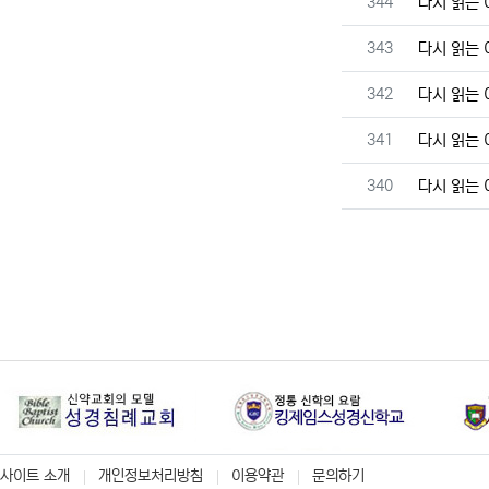
번호
344
다시 읽는
번호
343
다시 읽는
번호
342
다시 읽는
번호
341
다시 읽는
번호
340
다시 읽는
사이트 소개
개인정보처리방침
이용약관
문의하기