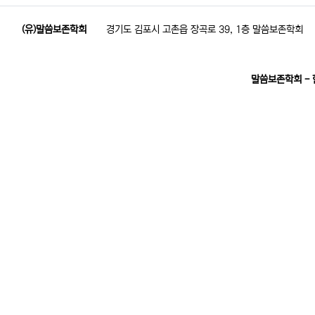
(유)말씀보존학회
경기도 김포시 고촌읍 장곡로 39, 1층 말씀보존학회
말씀보존학회 -