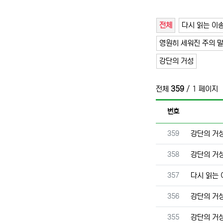
전체
다시 읽는 이
영원히 세워진 주의 
강단의 거성
전체
359
/ 1 페이지
번호
번호
359
강단의 거
번호
358
강단의 거
번호
357
다시 읽는
번호
356
강단의 거
번호
355
강단의 거