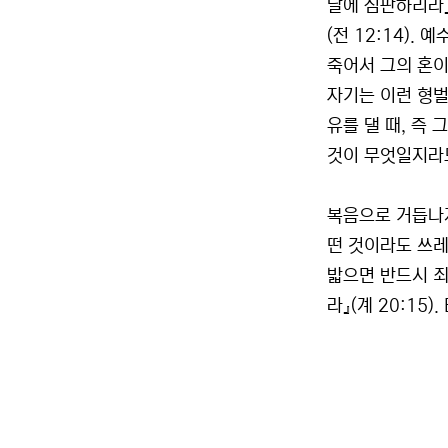
날에 심판하리라』
(전 12:14).
죽어서 그의 혼이
자기는 이런 형벌
유를 댈 때, 즉
것이 무엇일지라
복음으로 거듭나지
떤 것이라도 쓰레
밟으면 반드시 죄
라』(계 20:15).