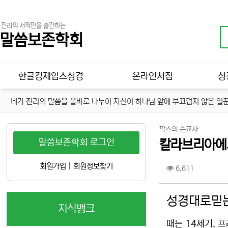
진리의 서적만을 출간하는
말씀보존학회
메인 메뉴
한글킹제임스성경
온라인서점
성
네가 진리의 말씀을 올바로 나누어 자신이 하나님 앞에 부끄럽지 않은 일꾼
분류
팍스의 순교사
말씀보존학회 로그인
칼라브리아에
컨텐츠 정보
회원가입
|
회원정보찾기
조회
6,611
본문
성경대로믿는
지식뱅크
때는 14세기, 프