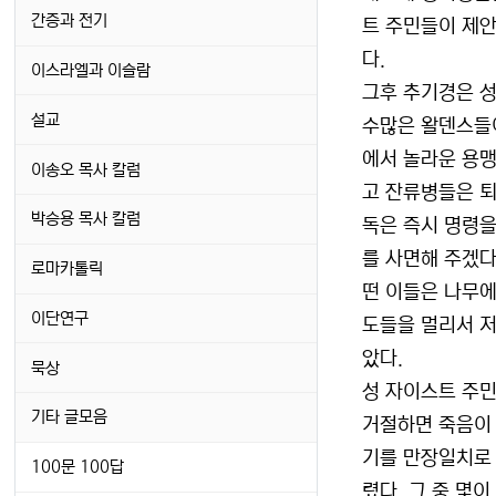
간증과 전기
트 주민들이 제
다.
이스라엘과 이슬람
그후 추기경은 성
설교
수많은 왈덴스들이
에서 놀라운 용맹
이송오 목사 칼럼
고 잔류병들은 퇴
박승용 목사 칼럼
독은 즉시 명령을
를 사면해 주겠다
로마카톨릭
떤 이들은 나무에
이단연구
도들을 멀리서 저
았다.
묵상
성 자이스트 주
기타 글모음
거절하면 죽음이
기를 만장일치로 
100문 100답
렸다. 그 중 몇이