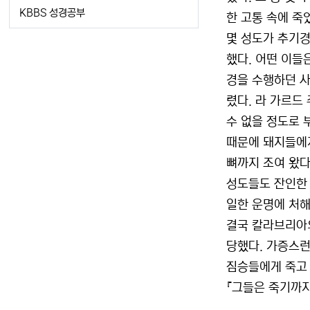
KBBS 성경공부
한 고통 속에 죽
몇 성도가 추기경
했다. 어떤 이들
경을 수행하던 사
렸다. 라 가르드
수 없을 정도로 
때문에 돼지들에게
뼈까지 조여 왔다
성도들도 잔인한 
일한 운명에 처해
결국 칼라브리아의
당했다. 가증스런
짐승들에게 죽고 
『그들은 죽기까지