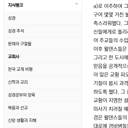
지식뱅크
a)로 이주하여 
구어 몇몇 거친 
성경
족스러워했다. 그
성경 주석
신들에게로 돌리
어 주교들의 수입
문제의 구절들
이후 왈덴스들은 
교회사
그리고 한 도시에
믿음을 공개적으
한국 교계 비평
이 일은 교황 피오
신학과 교리
기질이 몹시 과격
하도록 했다. 그
성경공부와 양육
교황이 지명한 설
복음과 선교
미사가 치러질 예
경은 왈덴스들의 
신앙 생활과 지혜
대로에 경비병들을