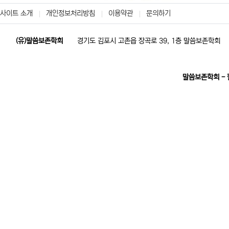
사이트 소개
개인정보처리방침
이용약관
문의하기
(유)말씀보존학회
경기도 김포시 고촌읍 장곡로 39, 1층 말씀보존학회
말씀보존학회 -